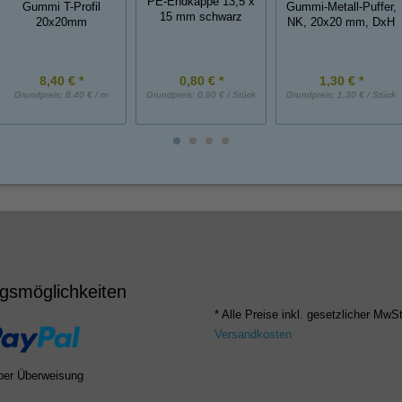
PE-Endkappe 13,5 x
Gummi T-Profil
Gummi-Metall-Puffer,
15 mm schwarz
20x20mm
NK, 20x20 mm, DxH
8,40 € *
0,80 € *
1,30 € *
Grundpreis:
8,40 € / m
Grundpreis:
0,80 € / Stück
Grundpreis:
1,30 € / Stück
gsmöglichkeiten
* Alle Preise inkl. gesetzlicher MwSt
Versandkosten
per Überweisung