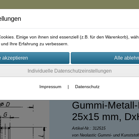
ellungen
in
okies. Einige von ihnen sind essenziell (z.B. für den Warenkorb), w
und Ihre Erfahrung zu verbessern.
rie
AGB
Impressum
Kontakt
Individuelle Datenschutzeinstellungen
lentblock / Gummipuffer
Impressum
|
Datenschutz
Gummi-Metall-P
25x15 mm, Dx
Artikel-Nr.:
312515
von Neolastic Gummi- und Kunststo