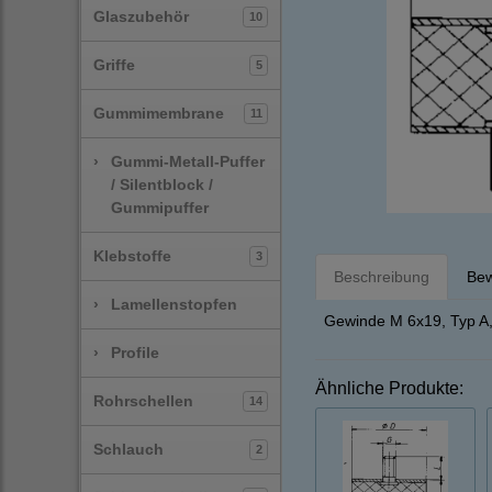
Glaszubehör
10
Griffe
5
Gummimembrane
11
›
Gummi-Metall-Puffer
/ Silentblock /
Gummipuffer
Klebstoffe
3
Beschreibung
Bew
›
Lamellenstopfen
Gewinde M 6x19, Typ A, 
›
Profile
Ähnliche Produkte:
Rohrschellen
14
Schlauch
2