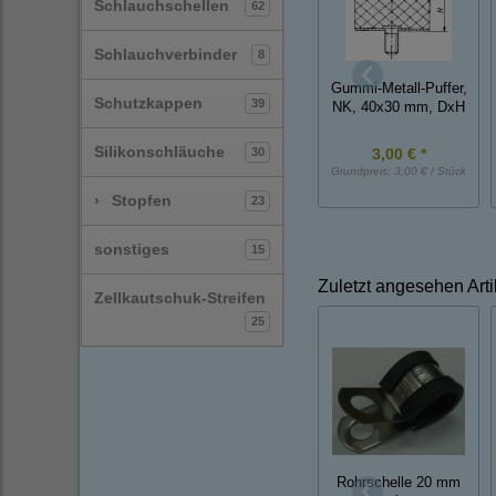
Schlauchschellen
62
Schlauchverbinder
8
Gummi-Metall-Puffer,
Schutzkappen
39
NK, 40x30 mm, DxH
Silikonschläuche
30
3,00 € *
Grundpreis:
3,00 € / Stück
›
Stopfen
23
sonstiges
15
Zuletzt angesehen Arti
Zellkautschuk-Streifen
25
Rohrschelle 20 mm