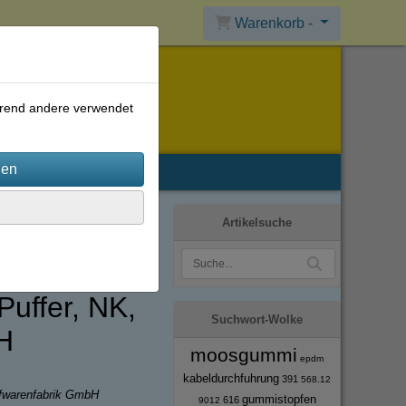
Warenkorb -
ährend andere verwendet
Artikelsuche
uffer, NK,
Suchwort-Wolke
H
moosgummi
epdm
kabeldurchfuhrung
391
568.12
ffwarenfabrik GmbH
gummistopfen
616
9012