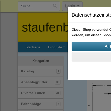
Login
Datenschutzeinst
staufenbiel-berl
Dieser Shop verwendet Co
werden, um diesen Shop 
Startseite
Produkte
Katalog
Firmenhisto
Gummi-Metall-Puffer / Si
Kategorien
Typ-A
(22)
Katalog
1
Anschlagpuffer
33
Diverse Tüllen
31
Faltenbälge
4