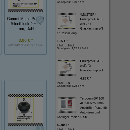
Grundpreis:
3,00 € / m
*MUSTER*
Gummi-Metall-Puffer /
Füllerprofil Gr. 3
Gummi-Metall-Puffer,
Gummi-Metall-Puff
Silentblock 40x25
weiß für
NK, 75x40 mm, DxH
NK, 50x45 mm, D
mm, DxH
Glasklemmprofil,
ca. 20cm lang
3,00 € *
8,70 € *
4,90 € *
1,25 € *
Grundpreis:
3,00 € / Stück
Grundpreis:
8,70 € / Stück
Grundpreis:
4,90 € / St
Inhalt: 1 Stück
Grundpreis:
1,25 € / Stück
Füllerprofil Gr. 3
weiß für
Glasklemmprofil
4,25 € *
Inhalt: 1 m
Grundpreis:
4,25 € / m
Terodem-SP 100
Alu 500x250 mm,
Antidröhn-Platte für
Autotüren und
Kotflügel Pack á 6 Stk
50,00 € *
Inhalt: 1 Stück