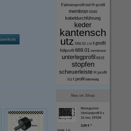
Fahnenprofil
H-profil
668
membran
5040
kabeldurchführung
keder
kantensch
utz
Warenkorb
t-profil
568.02
176
669.01
füllprofil
membrane
unterlegprofil
6829
stopfen
scheuerleiste
H profil
t profil
511
faltenbalg
Neu im Shop
Moosgummi-
Vierkantprofil 8 x
15 mm, EPDM
3,00 € *
Inhalt: 1 m