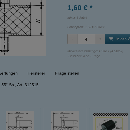
1,60 € *
Inhalt: 1 Stück
Grundpreis:
1,60 € / Stück
in den 
Mindestbestellmenge: 4 Stück (4 Stück)
Lieferzeit: 4 bis 6 Tage
ertungen
Hersteller
Frage stellen
55° Sh., Art. 312515