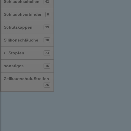
Schlauchschellen
62
Schlauchverbinder
8
Schutzkappen
39
Silikonschläuche
30
›
Stopfen
23
sonstiges
15
Zellkautschuk-Streifen
25