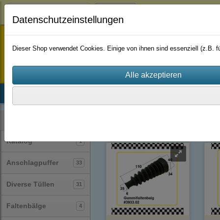
Login
Datenschutzeinstellungen
staufenbiel-berlin
Dieser Shop verwendet Cookies. Einige von ihnen sind essenziell (z.B.
Startseite
Produkte
Katalog
Firmenhistorie
AGB
Faltenbälge
(4)
Kategorien
Katalog
1
Anschlagpuffer
33
Diverse Tüllen
31
Faltenbälge
4