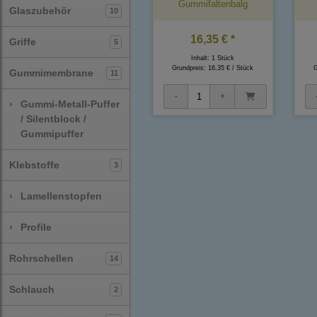
Gummifaltenbalg
Glaszubehör
10
16,35 € *
Griffe
5
Inhalt: 1 Stück
Grundpreis:
16,35 € / Stück
G
Gummimembrane
11
›
Gummi-Metall-Puffer
/ Silentblock /
Gummipuffer
Klebstoffe
3
›
Lamellenstopfen
›
Profile
Rohrschellen
14
Schlauch
2