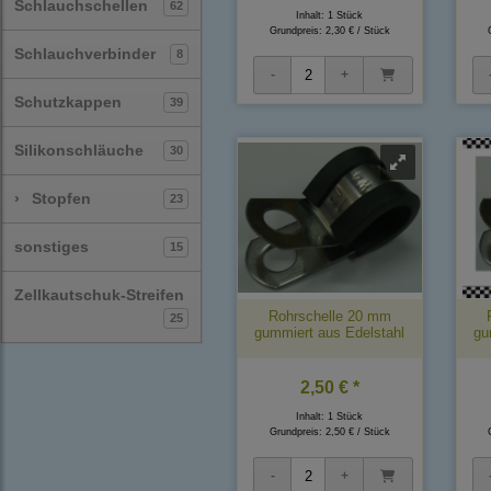
Schlauchschellen
62
Inhalt: 1 Stück
Grundpreis:
2,30 € / Stück
Schlauchverbinder
8
Schutzkappen
39
Silikonschläuche
30
›
Stopfen
23
sonstiges
15
Zellkautschuk-Streifen
Rohrschelle 20 mm
25
gummiert aus Edelstahl
gu
2,50 € *
Inhalt: 1 Stück
Grundpreis:
2,50 € / Stück