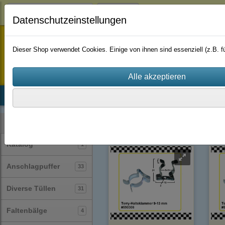
Login
Datenschutzeinstellungen
staufenbiel-berlin
Dieser Shop verwendet Cookies. Einige von ihnen sind essenziell (z.B.
Startseite
Produkte
Katalog
Firmenhistorie
AGB
Rohrschellen
(14)
Kategorien
Katalog
1
Anschlagpuffer
33
Diverse Tüllen
31
Faltenbälge
4