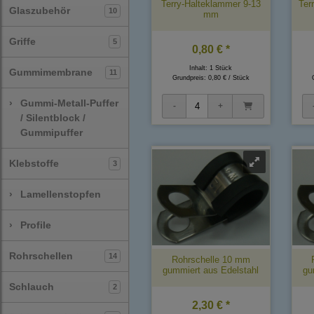
Terry-Halteklammer 9-13
Ter
Glaszubehör
10
mm
Griffe
5
0,80 € *
Inhalt: 1 Stück
Gummimembrane
11
Grundpreis:
0,80 € / Stück
›
Gummi-Metall-Puffer
/ Silentblock /
Gummipuffer
Klebstoffe
3
›
Lamellenstopfen
›
Profile
Rohrschellen
14
Rohrschelle 10 mm
gummiert aus Edelstahl
gu
Schlauch
2
2,30 € *