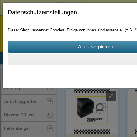
Login
Datenschutzeinstellungen
staufenbiel-berlin
Dieser Shop verwendet Cookies. Einige von ihnen sind essenziell (z.B.
Startseite
Produkte
Katalog
Firmenhistorie
AGB
Profile
Fingerschutzprofile
(13)
Kategorien
Katalog
1
Anschlagpuffer
33
Diverse Tüllen
31
Faltenbälge
4