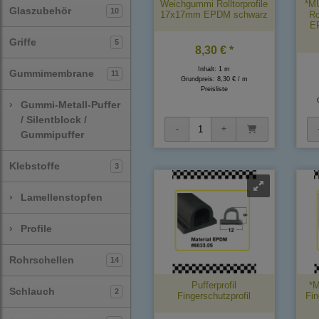
Weichgummi Rolltorprofile
*M
Glaszubehör
10
17x17mm EPDM schwarz
Ro
E
Griffe
5
8,30 € *
Inhalt: 1 m
Gummimembrane
11
Grundpreis:
8,30 € / m
Preisliste
›
Gummi-Metall-Puffer
/ Silentblock /
Gummipuffer
Klebstoffe
3
›
Lamellenstopfen
›
Profile
Rohrschellen
14
Pufferprofil
*M
Schlauch
2
Fingerschutzprofil
Fin