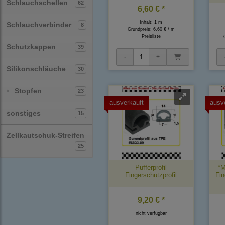
Schlauchschellen
62
6,60 € *
Inhalt: 1 m
Schlauchverbinder
8
Grundpreis:
6,60 € / m
Preisliste
Schutzkappen
39
Silikonschläuche
30
›
Stopfen
23
ausverkauft
ausv
sonstiges
15
Zellkautschuk-Streifen
25
Pufferprofil
*M
Fingerschutzprofil
Fin
9,20 € *
nicht verfügbar