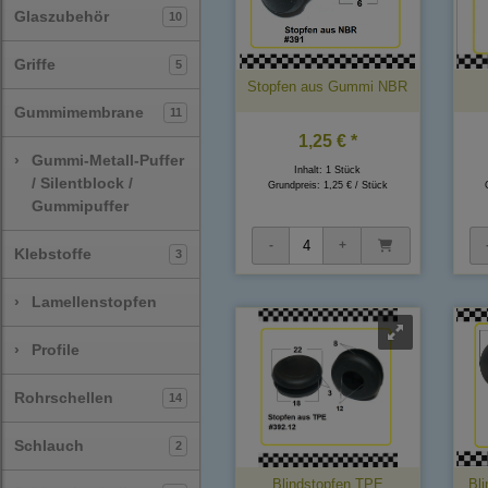
Glaszubehör
10
Griffe
5
Stopfen aus Gummi NBR
Gummimembrane
11
1,25 € *
›
Gummi-Metall-Puffer
Inhalt: 1 Stück
/ Silentblock /
Grundpreis:
1,25 € / Stück
Gummipuffer
Klebstoffe
3
›
Lamellenstopfen
›
Profile
Rohrschellen
14
Schlauch
2
Blindstopfen TPE
Bl