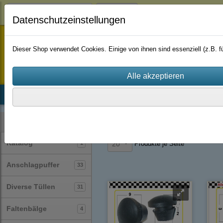
Login
Datenschutzeinstellungen
staufenbiel-berlin
Dieser Shop verwendet Cookies. Einige von ihnen sind essenziell (z.B.
Startseite
Produkte
Katalog
Firmenhistorie
AGB
Stopfen
(23)
Kategorien
Katalog
1
Produkte je Seite
20
Anschlagpuffer
33
Diverse Tüllen
31
Faltenbälge
4