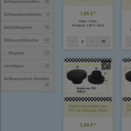
Schlauchschellen
62
1,65 € *
Schlauchverbinder
8
Inhalt: 1 Stück
Grundpreis:
1,65 € / Stück
Schutzkappen
39
Silikonschläuche
30
›
Stopfen
23
sonstiges
15
Zellkautschuk-Streifen
25
Karosseriestopfen aus
Ka
TPE für Bohrung 16mm
TP
1,00 € *