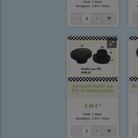
Inhalt: 1 Stück
Grundpreis:
1,00 € / Stück
Karosseriestopfen aus
Bl
TPE für Bohrung 25mm
2,45 € *
Inhalt: 1 Stück
Grundpreis:
2,45 € / Stück