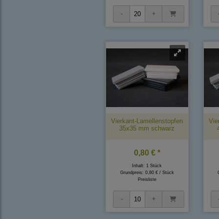
Vierkant-Lamellenstopfen
Vie
35x35 mm schwarz
0,80 € *
Inhalt: 1 Stück
Grundpreis:
0,80 € / Stück
Preisliste