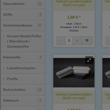
Vierkant-Lamellenstopfen
Vie
Glaszubehör
10
50x50 mm grau
Griffe
5
1,00 € *
Inhalt: 1 Stück
Gummimembrane
11
Grundpreis:
1,00 € / Stück
Preisliste
›
Gummi-Metall-Puffer
/ Silentblock /
Gummipuffer
Klebstoffe
3
›
Lamellenstopfen
›
Profile
Rohrschellen
14
Vierkant-Lamellenstopfen
Vie
50x50 mm weiß
1
Schlauch
2