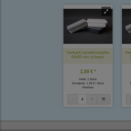
Vierkant-Lamellenstopfen
Vie
60x60 mm schwarz
1,50 € *
Inhalt: 1 Stück
Grundpreis:
1,50 € / Stück
Preisliste