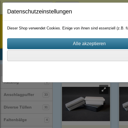
Login
Datenschutzeinstellungen
staufenbiel-berlin
Dieser Shop verwendet Cookies. Einige von ihnen sind essenziell (z.B.
Startseite
Produkte
Katalog
Firmenhistorie
AGB
Stopfen
(23)
Lamellenstopfen
qu
Kategorien
Katalog
1
Anschlagpuffer
33
Diverse Tüllen
31
Faltenbälge
4