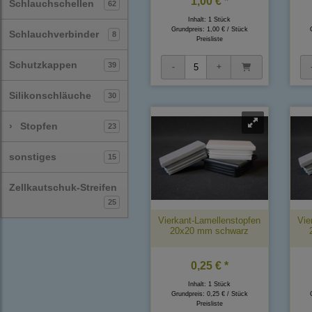
1,00 € *
Schlauchschellen
62
Inhalt: 1 Stück
Grundpreis:
1,00 € / Stück
Schlauchverbinder
8
Preisliste
Schutzkappen
39
Silikonschläuche
30
›
Stopfen
23
sonstiges
15
Zellkautschuk-Streifen
25
Vierkant-Lamellenstopfen
Vie
20x20 mm schwarz
0,25 € *
Inhalt: 1 Stück
Grundpreis:
0,25 € / Stück
Preisliste