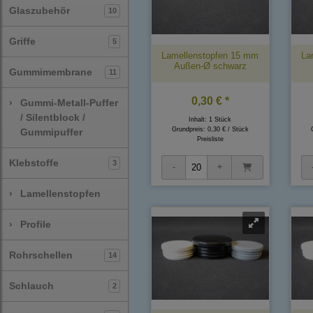
Glaszubehör
10
Griffe
5
Lamellenstopfen 15 mm
La
Außen-Ø schwarz
Gummimembrane
11
0,30 € *
›
Gummi-Metall-Puffer
/ Silentblock /
Inhalt: 1 Stück
Grundpreis:
0,30 € / Stück
Gummipuffer
Preisliste
Klebstoffe
3
›
Lamellenstopfen
›
Profile
Rohrschellen
14
Schlauch
2