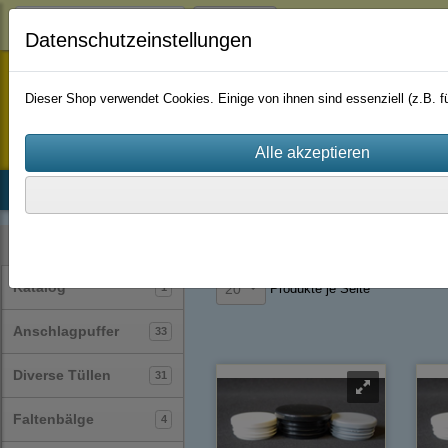
Login
Datenschutzeinstellungen
staufenbiel-berlin
Dieser Shop verwendet Cookies. Einige von ihnen sind essenziell (z.B.
Startseite
Produkte
Katalog
Firmenhistorie
AGB
Stopfen
(23)
Lamellenstopfen
ru
Kategorien
Katalog
1
Produkte je Seite
20
Anschlagpuffer
33
Diverse Tüllen
31
Faltenbälge
4