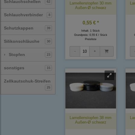
Schlauchschellen
62
Lamellenstopfen 30 mm
La
Außen-Ø schwarz
Schlauchverbinder
8
0,55 € *
Schutzkappen
39
Inhalt: 1 Stück
Grundpreis:
0,55 € / Stück
Preisliste
Silikonschläuche
30
›
Stopfen
23
sonstiges
15
Zellkautschuk-Streifen
25
Lamellenstopfen 38 mm
La
Außen-Ø schwarz