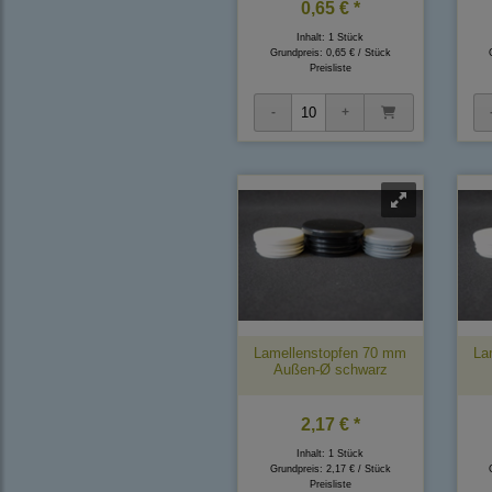
0,65 € *
Inhalt: 1 Stück
Grundpreis:
0,65 € / Stück
Preisliste
Lamellenstopfen 70 mm
La
Außen-Ø schwarz
2,17 € *
Inhalt: 1 Stück
Grundpreis:
2,17 € / Stück
Preisliste