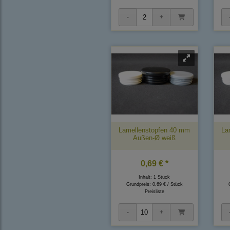
Lamellenstopfen 40 mm
La
Außen-Ø weiß
0,69 € *
Inhalt: 1 Stück
Grundpreis:
0,69 € / Stück
Preisliste