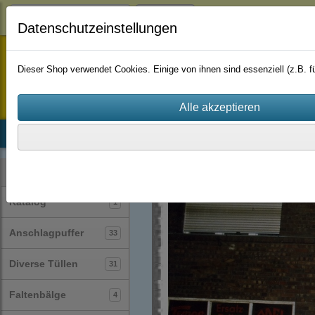
Login
Datenschutzeinstellungen
staufenbiel-berlin
Dieser Shop verwendet Cookies. Einige von ihnen sind essenziell (z.B.
Startseite
Produkte
Katalog
Firmenhistorie
AGB
Kategorien
Katalog
1
Anschlagpuffer
33
Diverse Tüllen
31
Faltenbälge
4