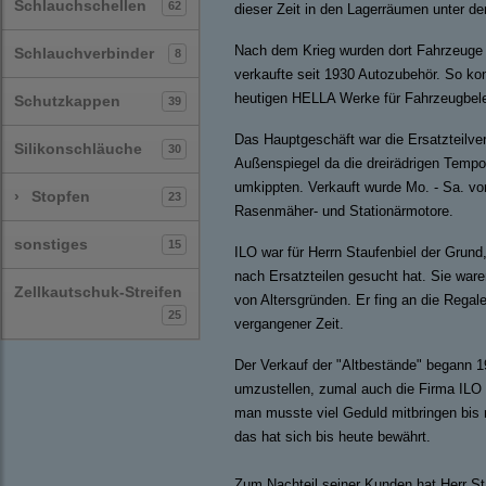
Schlauchschellen
62
dieser Zeit in den Lagerräumen unter d
Nach dem Krieg wurden dort Fahrzeuge d
Schlauchverbinder
8
verkaufte seit 1930 Autozubehör. So konn
heutigen HELLA Werke für Fahrzeugbel
Schutzkappen
39
Das Hauptgeschäft war die Ersatzteilv
Silikonschläuche
30
Außenspiegel da die dreirädrigen Tempo
umkippten. Verkauft wurde Mo. - Sa. vo
›
Stopfen
23
Rasenmäher- und Stationärmotore.
sonstiges
15
ILO war für Herrn Staufenbiel der Grund
nach Ersatzteilen gesucht hat. Sie war
Zellkautschuk-Streifen
von Altersgründen. Er fing an die Regal
25
vergangener Zeit.
Der Verkauf der "Altbestände" begann 
umzustellen, zumal auch die Firma ILO 
man musste viel Geduld mitbringen bis m
das hat sich bis heute bewährt.
Zum Nachteil seiner Kunden hat Herr St