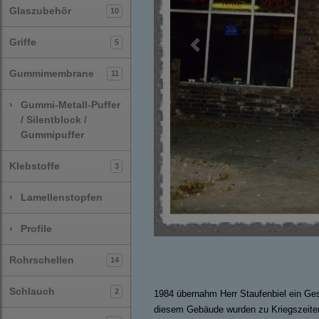
Glaszubehör
10
Griffe
5
Previous
Gummimembrane
11
›
Gummi-Metall-Puffer
/ Silentblock /
Gummipuffer
Klebstoffe
3
›
Lamellenstopfen
›
Profile
Rohrschellen
14
Schlauch
2
1984 übernahm Herr Staufenbiel ein Ge
diesem Gebäude wurden zu Kriegszeiten