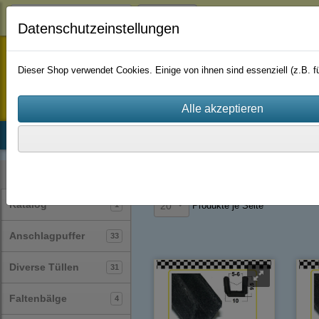
Login
Datenschutzeinstellungen
staufenbiel-berlin
Dieser Shop verwendet Cookies. Einige von ihnen sind essenziell (z.B.
Startseite
Produkte
Katalog
Firmenhistorie
AGB
Profile
Samt-Profile
(22)
Kategorien
Katalog
1
Produkte je Seite
20
Anschlagpuffer
33
Diverse Tüllen
31
Faltenbälge
4