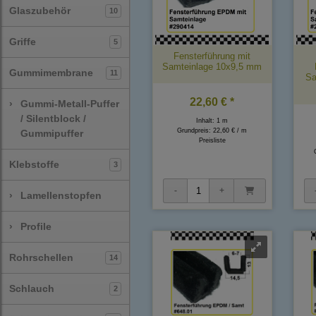
Glaszubehör
10
Griffe
5
Fensterführung mit
Samteinlage 10x9,5 mm
Gummimembrane
11
Sa
22,60 € *
›
Gummi-Metall-Puffer
/ Silentblock /
Inhalt: 1 m
Grundpreis:
22,60 € / m
Gummipuffer
Preisliste
Klebstoffe
3
›
Lamellenstopfen
›
Profile
Rohrschellen
14
Schlauch
2