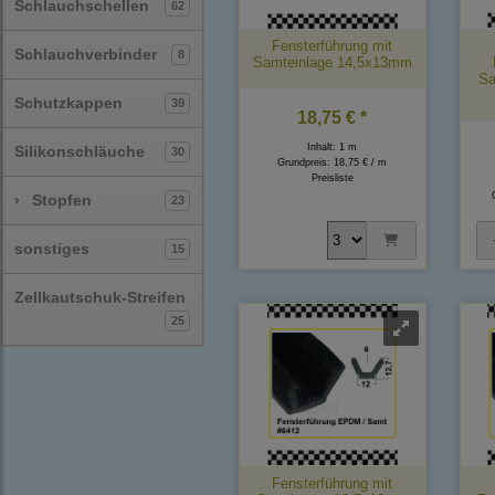
Schlauchschellen
62
Fensterführung mit
Schlauchverbinder
8
Samteinlage 14,5x13mm
Sa
Schutzkappen
39
18,75 € *
Inhalt: 1 m
Silikonschläuche
30
Grundpreis:
18,75 € / m
Preisliste
›
Stopfen
23
sonstiges
15
Zellkautschuk-Streifen
25
Fensterführung mit