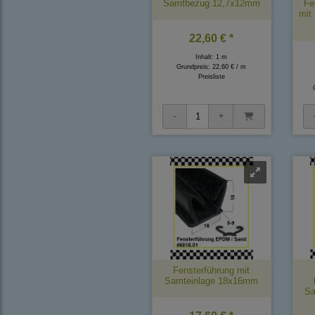
Samtbezug 12,7x12mm
Fe
mit
22,60 € *
Inhalt: 1 m
Grundpreis:
22,60 € / m
Preisliste
Fensterführung mit
Samteinlage 18x16mm
Sa