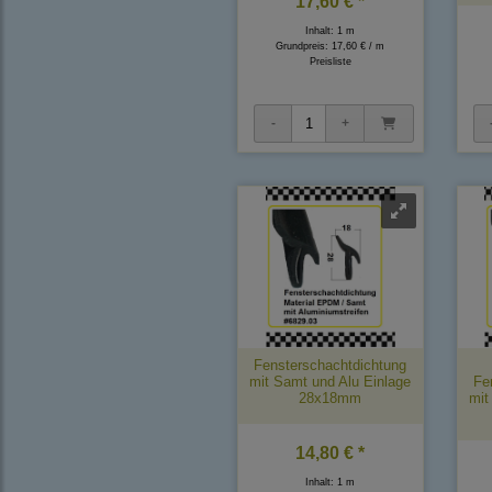
17,60 € *
Inhalt: 1 m
Grundpreis:
17,60 € / m
Preisliste
Fensterschachtdichtung
mit Samt und Alu Einlage
Fe
28x18mm
mit
14,80 € *
Inhalt: 1 m