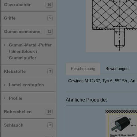
Glaszubehör
10
Griffe
5
Gummimembrane
11
›
Gummi-Metall-Puffer
/ Silentblock /
Gummipuffer
Beschreibung
Bewertungen
Klebstoffe
3
Gewinde M 12x37, Typ A, 55° Sh., Art
›
Lamellenstopfen
›
Profile
Ähnliche Produkte:
Rohrschellen
14
Schlauch
2