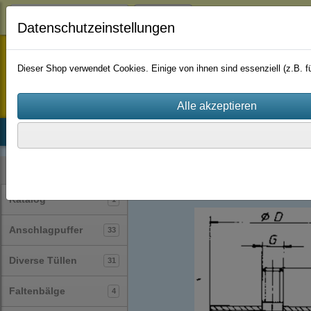
Login
Datenschutzeinstellungen
staufenbiel-berlin
Dieser Shop verwendet Cookies. Einige von ihnen sind essenziell (z.B.
Startseite
Produkte
Katalog
Firmenhistorie
AGB
Gummi-Metall-Puffer / Silentblock / Gu
Kategorien
Katalog
1
Anschlagpuffer
33
Diverse Tüllen
31
Faltenbälge
4