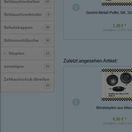
Schlauchschellen
62
Gummi-Metall-Puffer, NK, 1
Schlauchverbinder
8
1,30 € *
Schutzkappen
39
Grundpreis:
1,30 € / St
Silikonschläuche
30
›
Stopfen
23
Zuletzt angesehen Artikel:
sonstiges
15
Zellkautschuk-Streifen
25
Blindstopfen aus Wei
0,90 € *
Grundpreis:
0,90 € / St