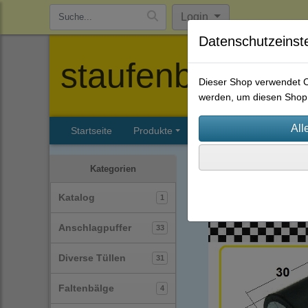
Login
Datenschutzeinst
staufenbiel-berl
Dieser Shop verwendet Co
werden, um diesen Shop 
Startseite
Produkte
Katalog
Firmenhisto
Gummi-Metall-Puffer / Si
Kategorien
Typ-A
(22)
Katalog
1
Anschlagpuffer
33
Diverse Tüllen
31
Faltenbälge
4