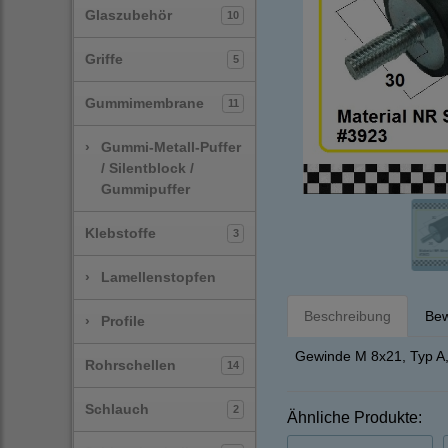
Glaszubehör
10
Griffe
5
Gummimembrane
11
›
Gummi-Metall-Puffer
/ Silentblock /
Gummipuffer
Klebstoffe
3
›
Lamellenstopfen
Beschreibung
Bew
›
Profile
Gewinde M 8x21, Typ A, 
Rohrschellen
14
Schlauch
2
Ähnliche Produkte: