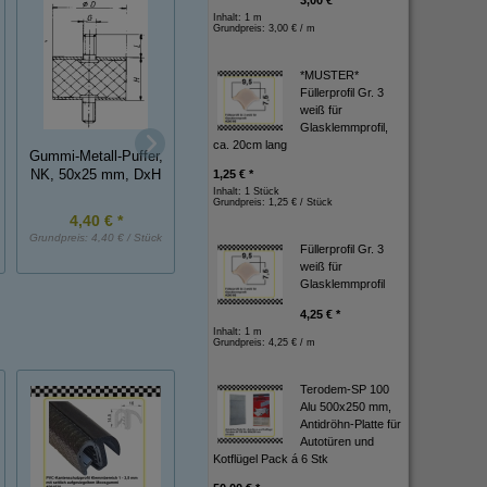
3,00 € *
Inhalt: 1 m
Grundpreis:
3,00 € / m
*MUSTER*
Füllerprofil Gr. 3
weiß für
Glasklemmprofil,
ca. 20cm lang
Gummi-Metall-Puffer,
Gummi-Metall-Puffer,
Gummi-Metall-Puff
NK, 50x25 mm, DxH
NK, 50x20 mm, DxH
NK, 50x30 mm, D
1,25 € *
Inhalt: 1 Stück
Grundpreis:
1,25 € / Stück
4,40 € *
4,00 € *
4,70 € *
Grundpreis:
4,40 € / Stück
Grundpreis:
4,00 € / Stück
Grundpreis:
4,70 € / St
Füllerprofil Gr. 3
weiß für
Glasklemmprofil
4,25 € *
Inhalt: 1 m
Grundpreis:
4,25 € / m
Terodem-SP 100
Alu 500x250 mm,
Antidröhn-Platte für
Autotüren und
Kotflügel Pack á 6 Stk