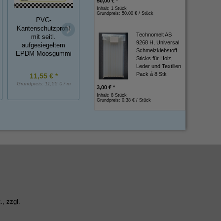
50,00 € *
Inhalt: 1 Stück
Grundpreis:
50,00 € / Stück
PVC-
*MUSTER*
Kantenschutzprofil
Pufferprofil
Technomelt AS
mit seitl.
Gummianschlagpuffer
Fingerschutzprofil 
9268 H, Universal
aufgesiegeltem
20 cm lang
Schmelzklebstoff
EPDM Moosgummi
Sticks für Holz,
Leder und Textilien
Pack á 8 Stk
11,55 € *
0,90 € *
3,25 € *
Grundpreis:
11,55 € / m
Grundpreis:
0,90 € / Stück
Grundpreis:
3,25 € / St
3,00 € *
Inhalt: 8 Stück
Grundpreis:
0,38 € / Stück
., zzgl.