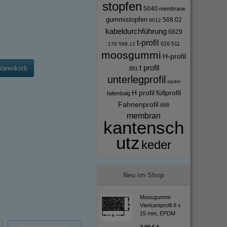
stopfen
5040
membrane
gummistopfen
568.02
9012
kabeldurchführung
6829
t-profil
616
511
176
568.12
moosgummi
H-profil
t profil
Warenkorb
391
unterlegprofil
epdm
H profil
füllprofil
faltenbalg
Fahnenprofil
668
membran
kantensch
utz
keder
Neu im Shop
Moosgummi-
Vierkantprofil 8 x
15 mm, EPDM