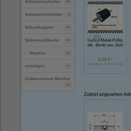
Schlauchschellen
62
Schlauchverbinder
8
Schutzkappen
39
Silikonschläuche
30
Gummi-Metall-Puffer,
NK, 40x40 mm, DxH
›
Stopfen
23
3,10 € *
Grundpreis:
3,10 € / Stück
sonstiges
15
Zellkautschuk-Streifen
25
Zuletzt angesehen Arti