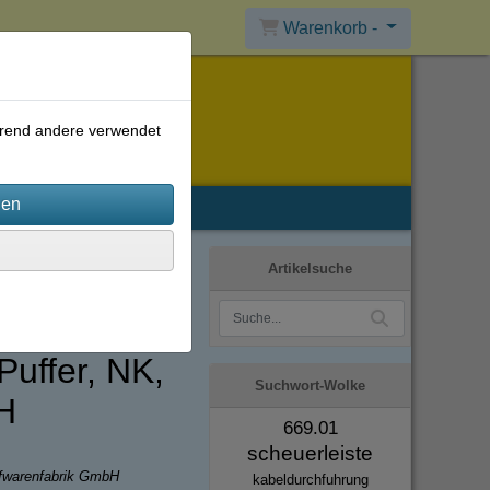
Warenkorb -
ährend andere verwendet
Artikelsuche
uffer, NK,
Suchwort-Wolke
H
669.01
scheuerleiste
ffwarenfabrik GmbH
kabeldurchfuhrung