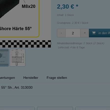
2,30 € *
Inhalt: 1 Stück
Grundpreis:
2,30 € / Stück
in den 
Mindestbestellmenge: 2 Stück (2 Stück)
Lieferzeit: 4 bis 6 Tage
ertungen
Hersteller
Frage stellen
55° Sh., Art. 313030