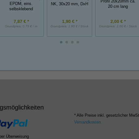
Profil 20x20mm ca.
EPDM, eins.
NK, 30x20 mm, DxH
20 cm lang
selbsklebend
7,87 € *
1,90 € *
2,00 € *
Grundpreis:
0,79 € / m
Grundpreis:
1,90 € / Stück
Grundpreis:
2,00 € / Stück
gsmöglichkeiten
* Alle Preise inkl. gesetzlicher MwSt
Versandkosten
per Überweisung