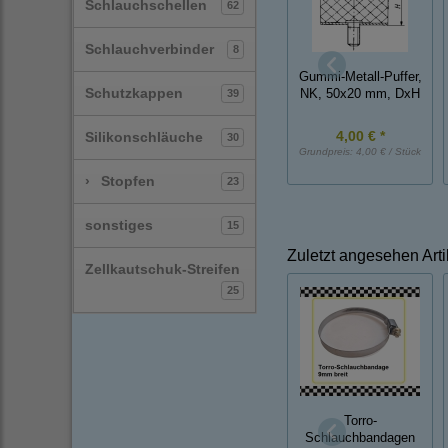
Schlauchschellen
62
Schlauchverbinder
8
Gummi-Metall-Puffer,
Schutzkappen
39
NK, 50x20 mm, DxH
4,00 € *
Silikonschläuche
30
Grundpreis:
4,00 € / Stück
›
Stopfen
23
sonstiges
15
Zuletzt angesehen Arti
Zellkautschuk-Streifen
25
Torro-
Schlauchbandagen