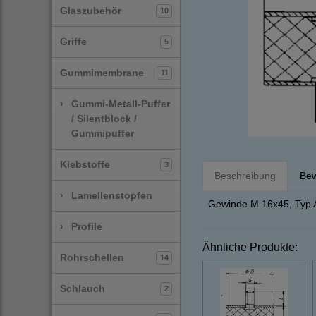
Glaszubehör
10
Griffe
5
Gummimembrane
11
›
Gummi-Metall-Puffer
/ Silentblock /
Gummipuffer
Klebstoffe
3
Beschreibung
Bew
›
Lamellenstopfen
Gewinde M 16x45, Typ A
›
Profile
Ähnliche Produkte:
Rohrschellen
14
Schlauch
2