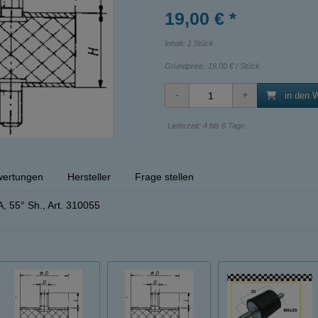
19,00 € *
Inhalt: 1 Stück
Grundpreis:
19,00 € / Stück
in den 
Lieferzeit: 4 bis 6 Tage
ertungen
Hersteller
Frage stellen
, 55° Sh., Art. 310055