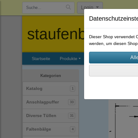
Login
Datenschutzeinst
staufenbiel-berl
Dieser Shop verwendet Co
werden, um diesen Shop 
Startseite
Produkte
Katalog
Firmenhisto
Gummi-Metall-Puffer / Si
Kategorien
Typ-A
(22)
Katalog
1
Anschlagpuffer
33
Diverse Tüllen
31
Faltenbälge
4