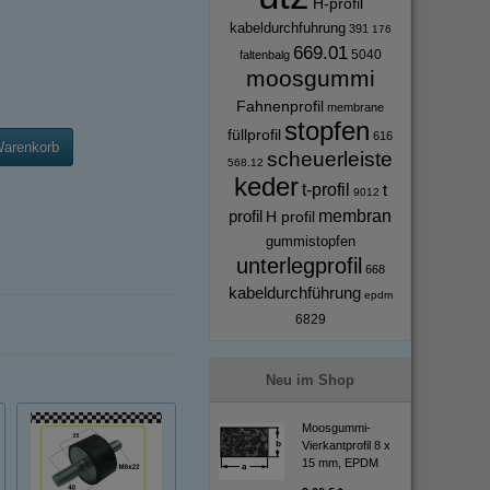
H-profil
kabeldurchfuhrung
391
176
669.01
5040
faltenbalg
moosgummi
Fahnenprofil
membrane
stopfen
füllprofil
616
Warenkorb
scheuerleiste
568.12
keder
t-profil
t
9012
profil
membran
H profil
gummistopfen
unterlegprofil
668
kabeldurchführung
epdm
6829
Neu im Shop
Moosgummi-
Vierkantprofil 8 x
15 mm, EPDM