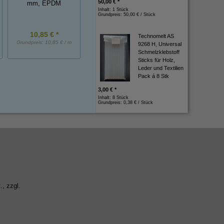
50,00 € *
mm, EPDM
mm, EPDM
Inhalt: 1 Stück
Grundpreis:
50,00 € / Stück
10,85 € *
3,50 € *
0,90 € *
Technomelt AS
Grundpreis:
10,85 € / m
Grundpreis:
3,50 € / m
Grundpreis:
0,90 € / St
9268 H, Universal
Schmelzklebstoff
Sticks für Holz,
Leder und Textilien
Pack á 8 Stk
3,00 € *
Inhalt: 8 Stück
Grundpreis:
0,38 € / Stück
., zzgl.