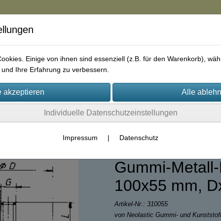
ellungen
in
okies. Einige von ihnen sind essenziell (z.B. für den Warenkorb), w
und Ihre Erfahrung zu verbessern.
rie
AGB
Impressum
Kontakt
Individuelle Datenschutzeinstellungen
lentblock / Gummipuffer
Impressum
|
Datenschutz
Gummi-Metall-P
100x55 mm, D
Artikel-Nr.:
310055
von Neolastic Gummi- und Kunststo