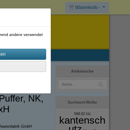
Warenkorb -
ährend andere verwendet
Artikelsuche
uffer, NK,
Suchwort-Wolke
xH
568.02
511
kantensch
utz
ffwarenfabrik GmbH