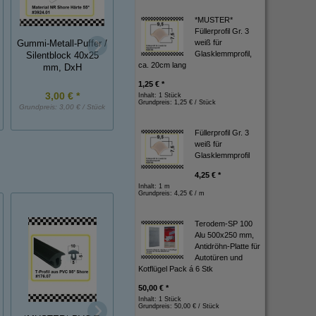
*MUSTER*
Füllerprofil Gr. 3
weiß für
Gummi-Metall-Puffer /
Gummi-Metall-Puffer,
Gummi-Metall-Puff
Glasklemmprofil,
Silentblock 40x25
ca. 20cm lang
NK, 20x15 mm, DxH
NK, 50x45 mm, D
mm, DxH
1,25 € *
3,00 € *
1,45 € *
4,90 € *
Inhalt: 1 Stück
Grundpreis:
1,25 € / Stück
Grundpreis:
3,00 € / Stück
Grundpreis:
1,45 € / Stück
Grundpreis:
4,90 € / St
Füllerprofil Gr. 3
weiß für
Glasklemmprofil
4,25 € *
Inhalt: 1 m
Grundpreis:
4,25 € / m
Terodem-SP 100
Alu 500x250 mm,
Antidröhn-Platte für
Autotüren und
Kotflügel Pack á 6 Stk
50,00 € *
Breitbandschelle
Inhalt: 1 Stück
*MUSTER*
Grundpreis:
50,00 € / Stück
"Mikalor" Supra-Klem,
Kantenschutzprofi