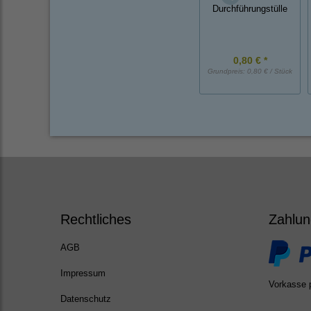
Durchführungstülle
0,80 € *
Grundpreis:
0,80 € / Stück
Rechtliches
Zahlun
AGB
Impressum
Vorkasse 
Datenschutz