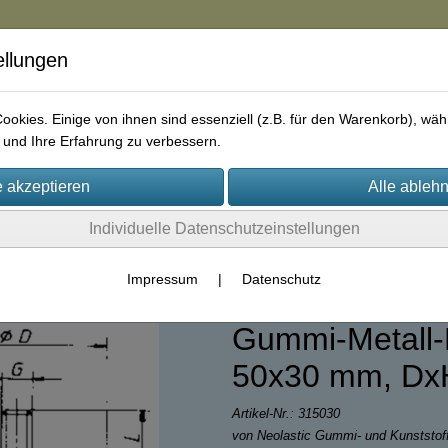
ellungen
in
okies. Einige von ihnen sind essenziell (z.B. für den Warenkorb), w
und Ihre Erfahrung zu verbessern.
rie
AGB
Impressum
Kontakt
Individuelle Datenschutzeinstellungen
lentblock / Gummipuffer
Impressum
|
Datenschutz
Gummi-Metall-P
50x30 mm, Dx
Artikel-Nr.:
315030
von Neolastic Gummi- und Kunststo