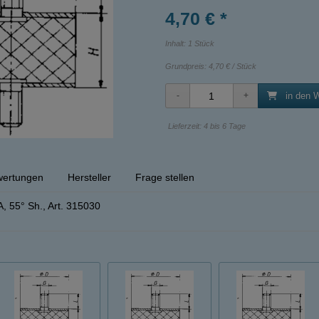
4,70 € *
Inhalt: 1 Stück
Grundpreis:
4,70 € / Stück
in den 
Lieferzeit: 4 bis 6 Tage
ertungen
Hersteller
Frage stellen
, 55° Sh., Art. 315030