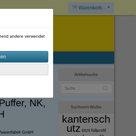
Warenkorb -
ährend andere verwendet
Artikelsuche
uffer, NK,
Suchwort-Wolke
H
kantensch
utz
füllprofil
6829
ffwarenfabrik GmbH