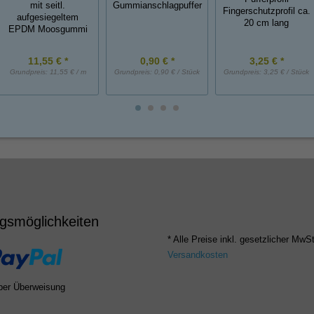
mit seitl.
Gummianschlagpuffer
Fingerschutzprofil ca.
aufgesiegeltem
20 cm lang
EPDM Moosgummi
11,55 € *
0,90 € *
3,25 € *
Grundpreis:
11,55 € / m
Grundpreis:
0,90 € / Stück
Grundpreis:
3,25 € / Stück
gsmöglichkeiten
* Alle Preise inkl. gesetzlicher MwSt
Versandkosten
per Überweisung