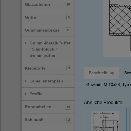
Glaszubehör
10
Griffe
5
Gummimembrane
11
›
Gummi-Metall-Puffer
/ Silentblock /
Gummipuffer
Klebstoffe
3
Beschreibung
Bew
›
Lamellenstopfen
Gewinde M 10x28, Typ A
›
Profile
Ähnliche Produkte:
Rohrschellen
14
Schlauch
2