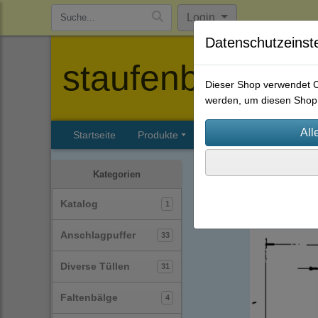
Login
Datenschutzeinst
staufenbiel-berl
Dieser Shop verwendet Co
werden, um diesen Shop 
Startseite
Produkte
Katalog
Firmenhisto
Gummi-Metall-Puffer / Si
Kategorien
Typ-A
(22)
Katalog
1
Anschlagpuffer
33
Diverse Tüllen
31
Faltenbälge
4