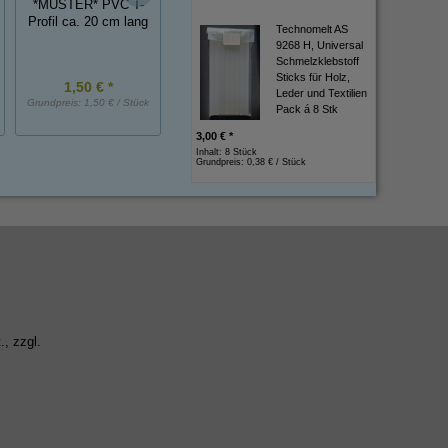
*MUSTER* PVC T-
24 mm breit, 86-91
mit aufgesiegelt
Profil ca. 20 cm lang
mm Spannbereich
Technomelt AS
Moosgummi ca. 
*Auslaufartikel*
9268 H, Universal
cm lang
Schmelzklebstoff
Sticks für Holz,
1,50 € *
5,30 € *
2,75 € *
Leder und Textilien
Grundpreis:
1,50 € / Stück
Grundpreis:
5,30 € / Stück
Grundpreis:
2,75 € / St
Pack á 8 Stk
3,00 € *
Inhalt: 8 Stück
Grundpreis:
0,38 € / Stück
., zzgl.