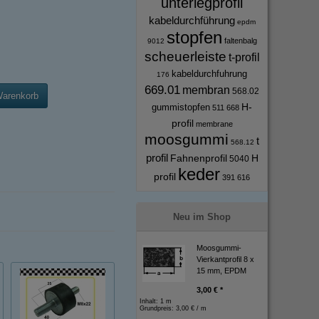
unterlegprofil
kabeldurchführung
epdm
stopfen
faltenbalg
9012
scheuerleiste
t-profil
kabeldurchfuhrung
176
669.01
membran
568.02
Warenkorb
H-
gummistopfen
511
668
profil
membrane
moosgummi
t
568.12
profil
Fahnenprofil
H
5040
keder
profil
391
616
Neu im Shop
Moosgummi-
Vierkantprofil 8 x
15 mm, EPDM
3,00 € *
Inhalt: 1 m
Grundpreis:
3,00 € / m