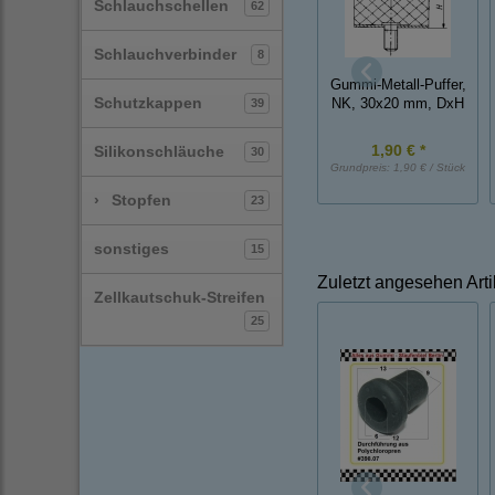
Schlauchschellen
62
Schlauchverbinder
8
Gummi-Metall-Puffer,
Schutzkappen
39
NK, 30x20 mm, DxH
1,90 € *
Silikonschläuche
30
Grundpreis:
1,90 € / Stück
›
Stopfen
23
sonstiges
15
Zuletzt angesehen Arti
Zellkautschuk-Streifen
25