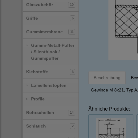
Glaszubehör
10
Griffe
5
Gummimembrane
11
›
Gummi-Metall-Puffer
/ Silentblock /
Gummipuffer
Klebstoffe
3
Beschreibung
Bew
›
Lamellenstopfen
Gewinde M 8x21, Typ A, 
›
Profile
Ähnliche Produkte:
Rohrschellen
14
Schlauch
2