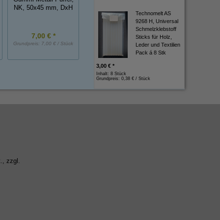
mm, EPDM
EPDM, eins.
NK, 50x45 mm, DxH
Technomelt AS
selbstklebend
9268 H, Universal
Schmelzklebstoff
7,00 € *
15,50 € *
12,72 € *
Sticks für Holz,
Grundpreis:
7,00 € / Stück
Grundpreis:
15,50 € / m
Grundpreis:
1,27 € / 
Leder und Textilien
Pack á 8 Stk
3,00 € *
Inhalt: 8 Stück
Grundpreis:
0,38 € / Stück
., zzgl.