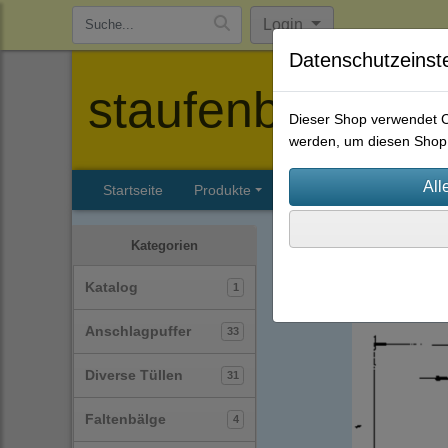
Login
Datenschutzeinst
staufenbiel-berl
Dieser Shop verwendet Co
werden, um diesen Shop 
Startseite
Produkte
Katalog
Firmenhisto
Gummi-Metall-Puffer / Si
Kategorien
Typ-A
(22)
Katalog
1
Anschlagpuffer
33
Diverse Tüllen
31
Faltenbälge
4