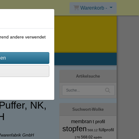
Warenkorb -
ährend andere verwendet
Artikelsuche
uffer, NK,
Suchwort-Wolke
H
membran
t profil
stopfen
füllprofil
568.12
ffwarenfabrik GmbH
568.02
176
epdm