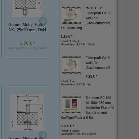
*MUSTER*
Füllerprofil Gr. 3
weiß für
Gummi-Metall-Puff
Glasklemmprofil,
Gummi-Metall-Puffer,
Gummi-Metall-Puffer,
NK, 30x30 mm, D
ca. 20cm lang
NK, 25x20 mm, DxH
NK, 50x20 mm, DxH
1,25 € *
Inhalt: 1 Stück
1,70 € *
4,00 € *
2,30 € *
Grundpreis:
1,25 € / Stück
Grundpreis:
1,70 € / Stück
Grundpreis:
4,00 € / Stück
Grundpreis:
2,30 € / St
Füllerprofil Gr. 3
weiß für
Glasklemmprofil
4,25 € *
Inhalt: 1 m
Grundpreis:
4,25 € / m
Terodem-SP 100
Alu 500x250 mm,
Antidröhn-Platte für
Autotüren und
Kotflügel Pack á 6 Stk
50,00 € *
Zellkautschuk-
Inhalt: 1 Stück
Moosgummi-
Streifen (Moosgu
Grundpreis:
50,00 € / Stück
Vierkantprofil 25 x 50
ohne Haut) 5x19 
Gummi-Metall-Puffer,