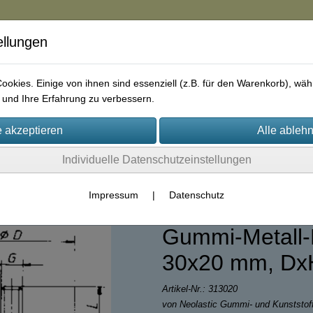
ellungen
in
okies. Einige von ihnen sind essenziell (z.B. für den Warenkorb), w
und Ihre Erfahrung zu verbessern.
rie
AGB
Impressum
Kontakt
Individuelle Datenschutzeinstellungen
lentblock / Gummipuffer
Impressum
|
Datenschutz
Gummi-Metall-P
30x20 mm, Dx
Artikel-Nr.:
313020
von Neolastic Gummi- und Kunststo