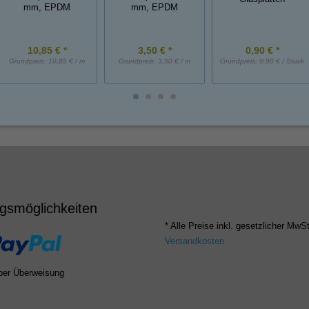
mm, EPDM
mm, EPDM
10,85 € *
3,50 € *
0,90 € *
Grundpreis:
10,85 € / m
Grundpreis:
3,50 € / m
Grundpreis:
0,90 € / Stück
gsmöglichkeiten
* Alle Preise inkl. gesetzlicher MwSt
Versandkosten
per Überweisung