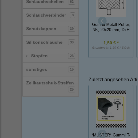
Schlauchschellen
62
Schlauchverbinder
8
Gummi-Metall-Puffer,
Schutzkappen
39
NK, 20x20 mm, DxH
Silikonschläuche
30
1,50 € *
Grundpreis:
1,50 € / Stück
›
Stopfen
23
sonstiges
15
Zuletzt angesehen Arti
Zellkautschuk-Streifen
25
*MUSTER* Gummi T-