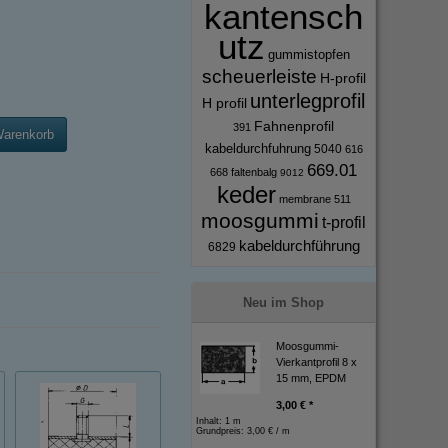
kantensch
utz
gummistopfen
scheuerleiste
H-profil
unterlegprofil
H profil
Fahnenprofil
391
Warenkorb
kabeldurchfuhrung
5040
616
669.01
668
faltenbalg
9012
keder
membrane
511
moosgummi
t-profil
kabeldurchführung
6829
Neu im Shop
Moosgummi-
Vierkantprofil 8 x
15 mm, EPDM
3,00 € *
Inhalt: 1 m
Grundpreis:
3,00 € / m