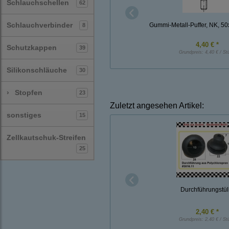
Schlauchschellen
62
Schlauchverbinder
Gummi-Metall-Puffer, NK, 5
8
4,40 € *
Schutzkappen
39
Grundpreis:
4,40 € / St
Silikonschläuche
30
›
Stopfen
23
Zuletzt angesehen Artikel:
sonstiges
15
Zellkautschuk-Streifen
25
Durchführungstül
2,40 € *
Grundpreis:
2,40 € / St