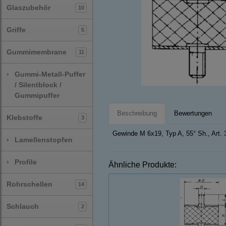
Glaszubehör
10
Griffe
5
Gummimembrane
11
›
Gummi-Metall-Puffer
/ Silentblock /
Gummipuffer
Beschreibung
Bewertungen
Klebstoffe
3
Gewinde M 6x19, Typ A, 55° Sh., Art.
›
Lamellenstopfen
›
Profile
Ähnliche Produkte:
Rohrschellen
14
Schlauch
2