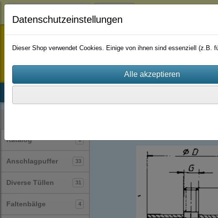
Login
Datenschutzeinstellungen
staufenbiel-berlin
Dieser Shop verwendet Cookies. Einige von ihnen sind essenziell (z.B.
Startseite
Produkte
Katalog
Firmenhistorie
AGB
Gummi-Metall-Puffer / Silentblock / Gu
Kategorien
Katalog
1
Anschlagpuffer
33
Diverse Tüllen
31
Faltenbälge
4