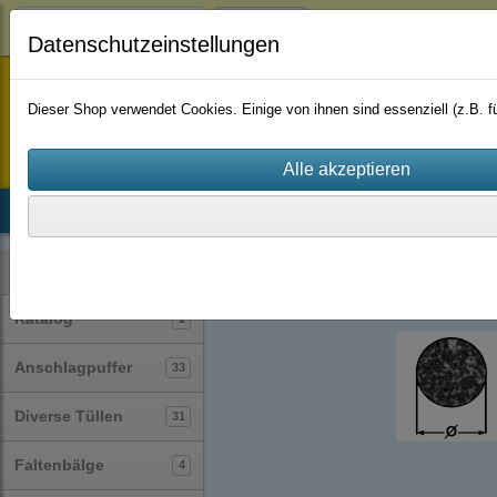
Login
Datenschutzeinstellungen
staufenbiel-berlin
Dieser Shop verwendet Cookies. Einige von ihnen sind essenziell (z.B.
Startseite
Produkte
Katalog
Firmenhistorie
AGB
Profile
Rundschnüre
(30)
Kategorien
Katalog
1
Anschlagpuffer
33
Diverse Tüllen
31
Faltenbälge
4