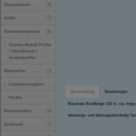
Glaszubehör
10
Griffe
5
Gummimembrane
11
›
Gummi-Metall-Puffer
/ Silentblock /
Gummipuffer
Klebstoffe
3
›
Lamellenstopfen
Beschreibung
Bewertungen
›
Profile
Maximale Bundlänge 100 m, sw, ringsu
Rohrschellen
14
witterungs- und alterungsbeständig Tem
Schlauch
2