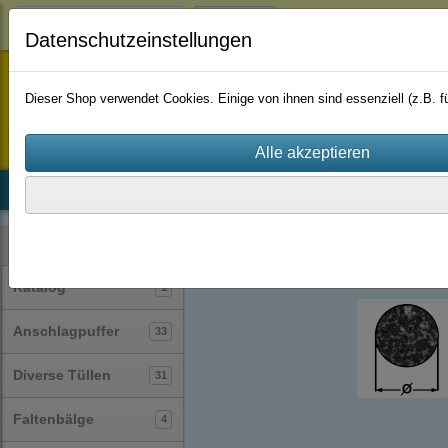
Login
Datenschutzeinstellungen
staufenbiel-berlin
Dieser Shop verwendet Cookies. Einige von ihnen sind essenziell (z.B.
Startseite
Produkte
Katalog
Firmenhistorie
AGB
Profile
Rundschnüre
(30)
Kategorien
Katalog
1
Anschlagpuffer
33
Diverse Tüllen
31
Faltenbälge
4