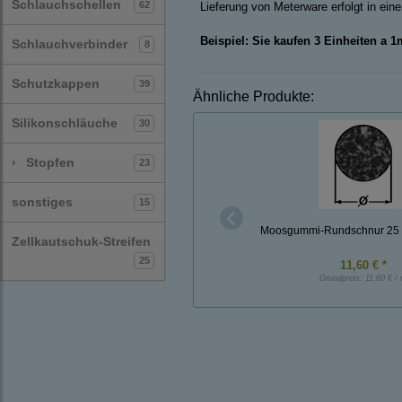
Schlauchschellen
62
Lieferung von Meterware erfolgt in ei
Beispiel: Sie kaufen 3 Einheiten a 
Schlauchverbinder
8
Schutzkappen
39
Ähnliche Produkte:
Silikonschläuche
30
›
Stopfen
23
sonstiges
15
Moosgummi-Rundschnur 25
Zellkautschuk-Streifen
25
11,60 € *
Grundpreis:
11,60 € /