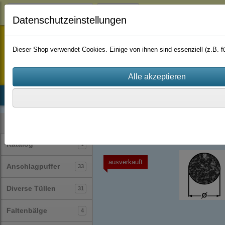
Login
Datenschutzeinstellungen
staufenbiel-berlin
Dieser Shop verwendet Cookies. Einige von ihnen sind essenziell (z.B.
Startseite
Produkte
Katalog
Firmenhistorie
AGB
Profile
Rundschnüre
(30)
Kategorien
Katalog
1
ausverkauft
Anschlagpuffer
33
Diverse Tüllen
31
Faltenbälge
4