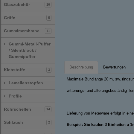
Glaszubehör
10
Griffe
5
Gummimembrane
11
›
Gummi-Metall-Puffer
/ Silentblock /
Gummipuffer
Beschreibung
Bewertungen
Klebstoffe
3
Maximale Bundlänge 20 m, sw, ringsum
›
Lamellenstopfen
witterungs- und alterungsbeständig Tem
›
Profile
Rohrschellen
14
Lieferung von Meterware erfolgt in ei
Schlauch
2
Beispiel: Sie kaufen 3 Einheiten a 