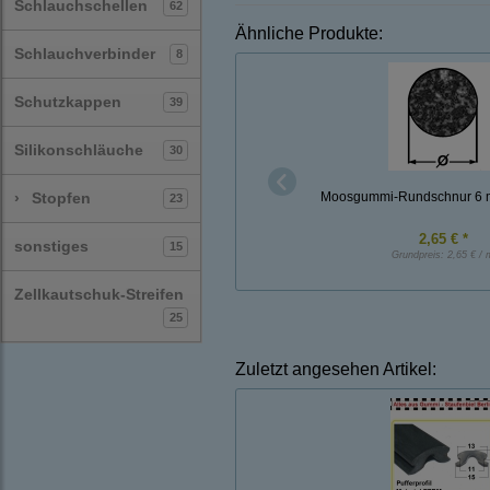
Schlauchschellen
62
Ähnliche Produkte:
Schlauchverbinder
8
Schutzkappen
39
Silikonschläuche
30
›
Stopfen
Moosgummi-Rundschnur 6
23
2,65 € *
sonstiges
15
Grundpreis:
2,65 € / 
Zellkautschuk-Streifen
25
Zuletzt angesehen Artikel: