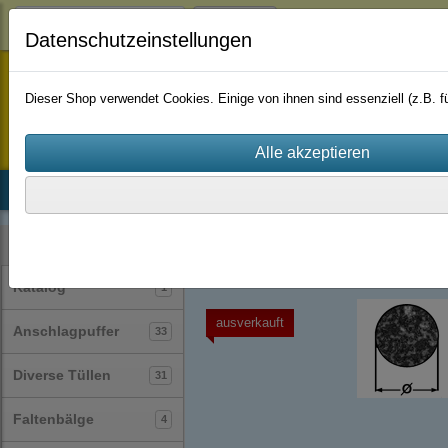
Login
Datenschutzeinstellungen
staufenbiel-berlin
Dieser Shop verwendet Cookies. Einige von ihnen sind essenziell (z.B.
Startseite
Produkte
Katalog
Firmenhistorie
AGB
Profile
Rundschnüre
(30)
Kategorien
Katalog
1
ausverkauft
Anschlagpuffer
33
Diverse Tüllen
31
Faltenbälge
4