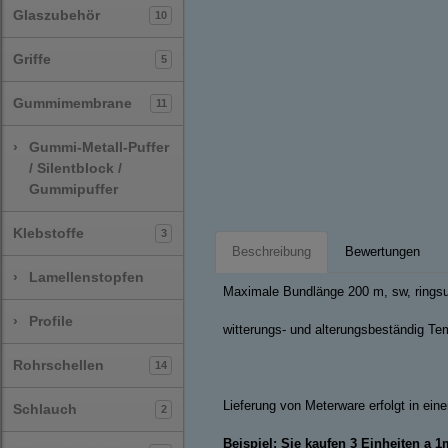
Glaszubehör
10
Griffe
5
Gummimembrane
11
›
Gummi-Metall-Puffer
/ Silentblock /
Gummipuffer
Klebstoffe
3
Beschreibung
Bewertungen
›
Lamellenstopfen
Maximale Bundlänge 200 m, sw, ringsu
›
Profile
witterungs- und alterungsbeständig Tem
Rohrschellen
14
Lieferung von Meterware erfolgt in ei
Schlauch
2
Beispiel: Sie kaufen 3 Einheiten a 