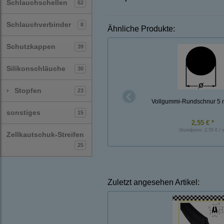
Schlauchschellen
62
Schlauchverbinder
8
Ähnliche Produkte:
Schutzkappen
39
Silikonschläuche
30
›
Stopfen
23
Vollgummi-Rundschnur 5
sonstiges
15
2,55 € *
Grundpreis:
2,55 € / 
Zellkautschuk-Streifen
25
Zuletzt angesehen Artikel: