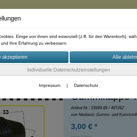
ellungen
in
okies. Einige von ihnen sind essenziell (z.B. für den Warenkorb), w
und Ihre Erfahrung zu verbessern.
rie
AGB
Impressum
Kontakt
Individuelle Datenschutzeinstellungen
Impressum
|
Datenschutz
Gummikappe 
Artikel-Nr.:
03999.89 / 497262
von Neolastic Gummi- und Kunststo
3,00 € *