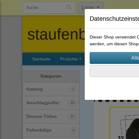
Login
Datenschutzeinst
staufenbiel-berl
Dieser Shop verwendet Co
werden, um diesen Shop 
Startseite
Produkte
Katalog
Firmenhisto
Schutzkappen
(39)
Kategorien
Katalog
1
Anschlagpuffer
33
Diverse Tüllen
31
Faltenbälge
4