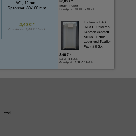
50,00 € *
60x60 mm schwarz
Ø 2,5 mm, Außen
W1, 12 mm,
Inhalt: 1 Stück
4,3 mm WS, ca. 
Spannber. 80-100 mm
Grundpreis:
50,00 € / Stück
mm lang
Technomelt AS
2,40 € *
1,50 € *
1,00 € *
9268 H, Universal
Grundpreis:
2,40 € / Stück
Grundpreis:
1,50 € / Stück
Grundpreis:
1,00 € / St
Schmelzklebstoff
Sticks für Holz,
Leder und Textilien
Pack á 8 Stk
3,00 € *
Inhalt: 8 Stück
Grundpreis:
0,38 € / Stück
., zzgl.