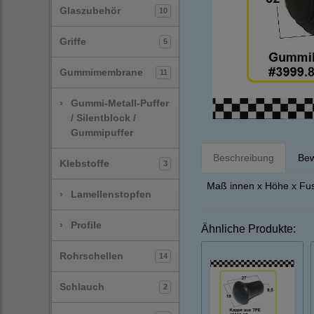
Glaszubehör
10
Griffe
5
Gummimembrane
11
›
Gummi-Metall-Puffer
/ Silentblock /
Gummipuffer
Beschreibung
Bew
Klebstoffe
3
Maß innen x Höhe x Fus
›
Lamellenstopfen
›
Profile
Ähnliche Produkte:
Rohrschellen
14
Schlauch
2