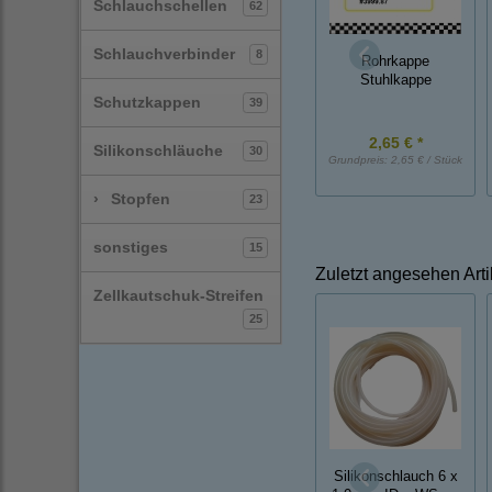
Schlauchschellen
62
Schlauchverbinder
8
Rohrkappe
Stuhlkappe
Schutzkappen
39
2,65 € *
Silikonschläuche
30
Grundpreis:
2,65 € / Stück
›
Stopfen
23
sonstiges
15
Zuletzt angesehen Arti
Zellkautschuk-Streifen
25
Silikonschlauch 6 x