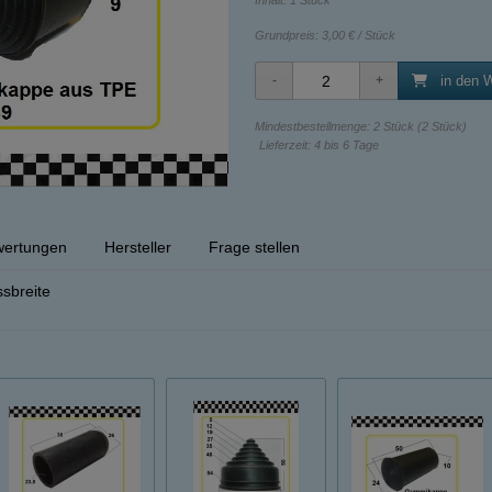
Inhalt: 1 Stück
Grundpreis:
3,00 € / Stück
in den 
Mindestbestellmenge: 2 Stück (2 Stück)
Lieferzeit: 4 bis 6 Tage
ertungen
Hersteller
Frage stellen
sbreite