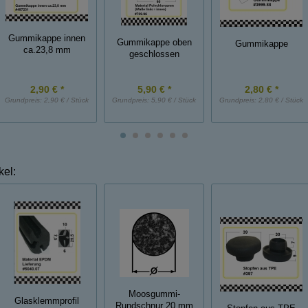
Gummikappe innen
Gummikappe oben
Gummikappe
ca.23,8 mm
geschlossen
2,90 € *
5,90 € *
2,80 € *
Grundpreis:
2,90 € / Stück
Grundpreis:
5,90 € / Stück
Grundpreis:
2,80 € / Stück
kel:
Moosgummi-
Glasklemmprofil
Rundschnur 20 mm