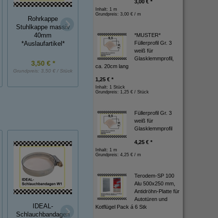
3,00 € *
Inhalt: 1 m
Grundpreis:
3,00 € / m
Rohrkappe
Kappe für Zündspu
Stuhlkappe massiv
Gummikappe oben
und Verteiler
*MUSTER*
40mm
geschlossen
Füllerprofil Gr. 3
*Auslaufartikel*
weiß für
Glasklemmprofil,
3,50 € *
5,20 € *
4,20 € *
ca. 20cm lang
Grundpreis:
3,50 € / Stück
Grundpreis:
5,20 € / Stück
Grundpreis:
4,20 € / St
1,25 € *
Inhalt: 1 Stück
Grundpreis:
1,25 € / Stück
Füllerprofil Gr. 3
weiß für
Glasklemmprofil
4,25 € *
Inhalt: 1 m
Grundpreis:
4,25 € / m
Terodem-SP 100
Alu 500x250 mm,
Antidröhn-Platte für
Autotüren und
Vierkant-
Gummi-
IDEAL-
Kotflügel Pack á 6 Stk
Lamellenstopfen
Schlauchstück Inn
Schlauchbandagen