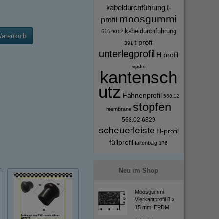
kabeldurchführung
t-
moosgummi
profil
kabeldurchfuhrung
616
9012
Warenkorb
t profil
391
unterlegprofil
H profil
epdm
kantensch
utz
Fahnenprofil
568.12
stopfen
membrane
568.02
6829
scheuerleiste
H-profil
füllprofil
faltenbalg
176
Neu im Shop
Moosgummi-
Vierkantprofil 8 x
15 mm, EPDM