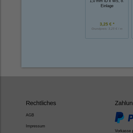
1,0 mm ID x WS, o.
Einlage
3,25 € *
Grundpreis:
3,25 € / m
Rechtliches
Zahlun
AGB
Impressum
Vorkasse 