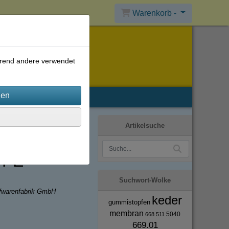
Warenkorb -
ährend andere verwendet
Artikelsuche
TPE
Suchwort-Wolke
ffwarenfabrik GmbH
keder
gummistopfen
membran
5040
668
511
669.01