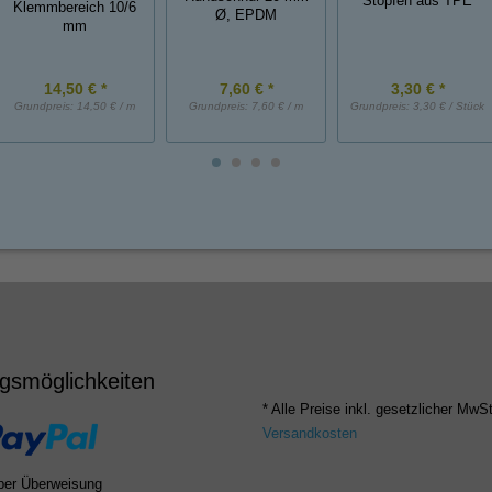
Stopfen aus TPE
Klemmbereich 10/6
Ø, EPDM
mm
14,50 € *
7,60 € *
3,30 € *
Grundpreis:
14,50 € / m
Grundpreis:
7,60 € / m
Grundpreis:
3,30 € / Stück
gsmöglichkeiten
* Alle Preise inkl. gesetzlicher MwSt
Versandkosten
per Überweisung