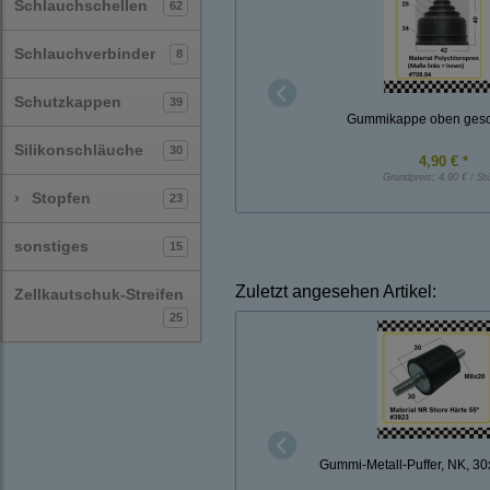
Schlauchschellen
62
Schlauchverbinder
8
Schutzkappen
39
Gummikappe oben gesc
Silikonschläuche
30
4,90 € *
Grundpreis:
4,90 € / St
›
Stopfen
23
sonstiges
15
Zuletzt angesehen Artikel:
Zellkautschuk-Streifen
25
Gummi-Metall-Puffer, NK, 3