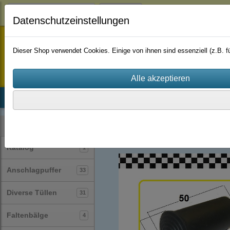
Login
Datenschutzeinstellungen
staufenbiel-berlin
Dieser Shop verwendet Cookies. Einige von ihnen sind essenziell (z.B.
Startseite
Produkte
Katalog
Firmenhistorie
AGB
Schutzkappen
(39)
Kategorien
Katalog
1
Anschlagpuffer
33
Diverse Tüllen
31
Faltenbälge
4