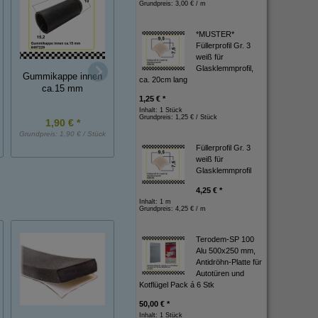
Grundpreis:
3,00 € / m
*MUSTER*
Füllerprofil Gr. 3
weiß für
Glasklemmprofil,
Gummischutzkap
Gummikappe innen
ca. 20cm lang
Gummikappe TPE
aus TPG Innen-
ca.15 mm
7,6mm
1,25 € *
Inhalt: 1 Stück
Grundpreis:
1,25 € / Stück
1,90 € *
3,00 € *
2,60 € *
Grundpreis:
1,90 € / Stück
Grundpreis:
3,00 € / Stück
Grundpreis:
2,60 € / St
Füllerprofil Gr. 3
weiß für
Glasklemmprofil
4,25 € *
Inhalt: 1 m
Grundpreis:
4,25 € / m
Terodem-SP 100
Alu 500x250 mm,
Antidröhn-Platte für
Autotüren und
Kotflügel Pack á 6 Stk
50,00 € *
Inhalt: 1 Stück