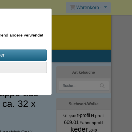
Warenkorb -
ährend andere verwendet
Artikelsuche
appe aus
 ca. 32 x
Suchwort-Wolke
t-profil
H profil
511
epdm
669.01
Fahnenprofil
keder
5040