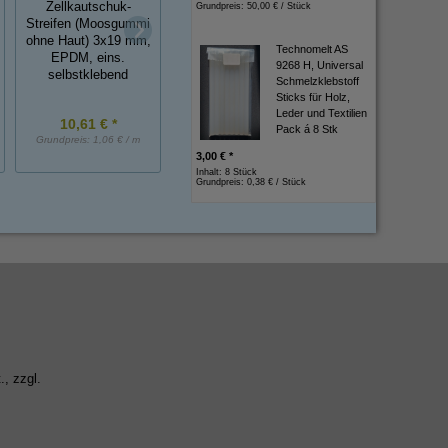
Zellkautschuk-
Grundpreis:
50,00 € / Stück
Streifen (Moosgummi
ohne Haut) 3x19 mm,
Technomelt AS
Stopfen aus TPE
PVC T-Profil
EPDM, eins.
9268 H, Universal
selbstklebend
Schmelzklebstoff
Sticks für Holz,
Leder und Textilien
10,61 € *
1,60 € *
6,00 € *
Pack á 8 Stk
Grundpreis:
1,06 € / m
Grundpreis:
1,60 € / Stück
Grundpreis:
6,00 € / 
3,00 € *
Inhalt: 8 Stück
Grundpreis:
0,38 € / Stück
., zzgl.