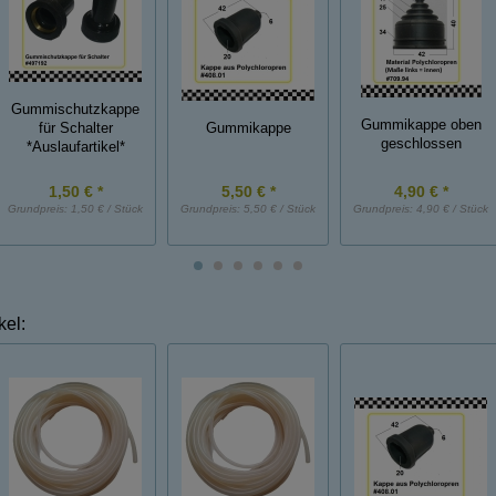
Gummischutzkappe
Gummikappe oben
Gummikappe
für Schalter
geschlossen
*Auslaufartikel*
1,50 € *
5,50 € *
4,90 € *
Grundpreis:
1,50 € / Stück
Grundpreis:
5,50 € / Stück
Grundpreis:
4,90 € / Stück
kel: