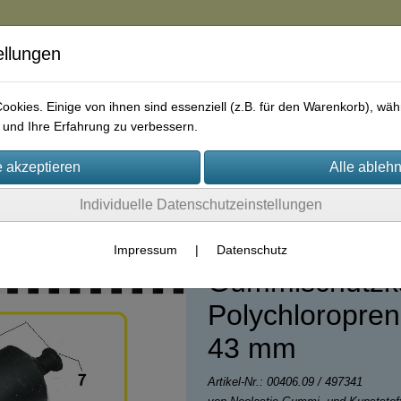
ellungen
in
okies. Einige von ihnen sind essenziell (z.B. für den Warenkorb), w
und Ihre Erfahrung zu verbessern.
rie
AGB
Impressum
Kontakt
Individuelle Datenschutzeinstellungen
Impressum
|
Datenschutz
Gummischutzk
Polychloropren
43 mm
Artikel-Nr.:
00406.09 / 497341