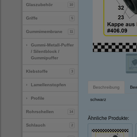
Glaszubehör
10
Griffe
5
Gummimembrane
11
›
Gummi-Metall-Puffer
/ Silentblock /
Gummipuffer
Klebstoffe
3
›
Lamellenstopfen
Beschreibung
Bew
›
Profile
schwarz
Rohrschellen
14
Ähnliche Produkte:
Schlauch
2