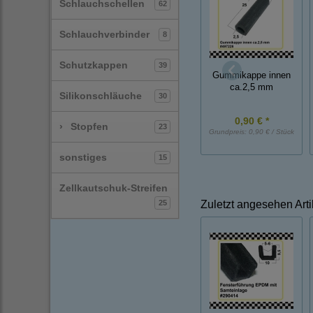
Schlauchschellen
62
Schlauchverbinder
8
Schutzkappen
39
Gummikappe innen
ca.2,5 mm
Silikonschläuche
30
0,90 € *
›
Stopfen
23
Grundpreis:
0,90 € / Stück
sonstiges
15
Zellkautschuk-Streifen
25
Zuletzt angesehen Arti