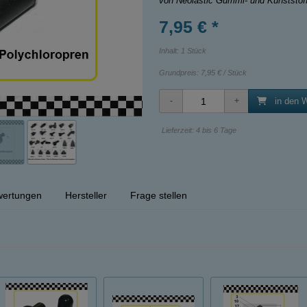
von Neolastic Gummi- und Kunststo
7,95 € *
Inhalt: 1 Stück
Grundpreis:
7,95 € / Stück
in den 
Lieferzeit: 4 bis 6 Tage
ertungen
Hersteller
Frage stellen