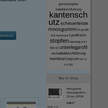
ffwarenfabrik GmbH
gummistopfen
kabeldurchfuhrung
kantensch
utz
scheuerleiste
moosgummi
H-profil
t profil
6829
Warenkorb
616
membrane
stopfen
faltenbalg
9012
unterlegprofil
568.02
kabeldurchführung
668
membran
füllprofil
568.12
391
176
Neu im Shop
Moosgummi-
Vierkantprofil 8 x
15 mm, EPDM
3,00 € *
Inhalt: 1 m