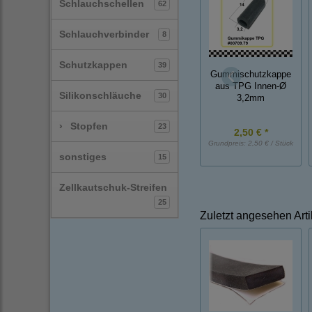
Schlauchschellen
62
Schlauchverbinder
8
Schutzkappen
39
Gummischutzkappe
aus TPG Innen-Ø
Silikonschläuche
30
3,2mm
›
Stopfen
23
2,50 € *
Grundpreis:
2,50 € / Stück
sonstiges
15
Zellkautschuk-Streifen
25
Zuletzt angesehen Arti