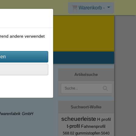
Warenkorb -
ährend andere verwendet
Artikelsuche
Suchwort-Wolke
ffwarenfabrik GmbH
scheuerleiste
H profil
t-profil
Fahnenprofil
gummistopfen
568.02
5040