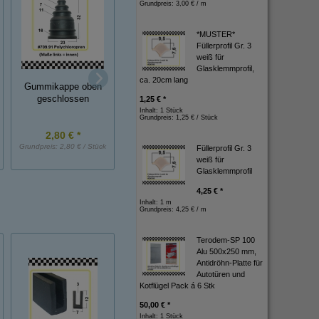
Grundpreis:
3,00 € / m
*MUSTER*
Füllerprofil Gr. 3
weiß für
Glasklemmprofil,
Gummischutzkap
ca. 20cm lang
Gummikappe aus
Gummikappe oben
aus EPDM Innen
TPE für Kabel
geschlossen
1,25 € *
12mm
Inhalt: 1 Stück
Grundpreis:
1,25 € / Stück
2,80 € *
2,30 € *
1,30 € *
Grundpreis:
2,80 € / Stück
Grundpreis:
2,30 € / Stück
Grundpreis:
1,30 € / St
Füllerprofil Gr. 3
weiß für
Glasklemmprofil
4,25 € *
Inhalt: 1 m
Grundpreis:
4,25 € / m
Terodem-SP 100
Alu 500x250 mm,
Antidröhn-Platte für
Autotüren und
Kotflügel Pack á 6 Stk
50,00 € *
Inhalt: 1 Stück