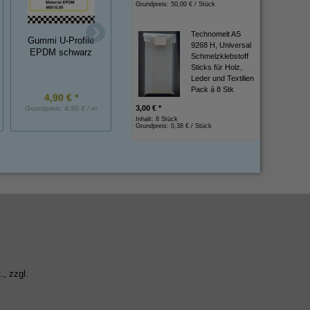
Grundpreis:
50,00 € / Stück
Moosgummi-
*MUSTER* Gummi U-
Technomelt AS
Rundschnur 6 mm
Gummi U-Profile
Profile EPDM
9268 H, Universal
EPDM
EPDM schwarz
schwarz ca. 20 cm
Schmelzklebstoff
lang
Sticks für Holz,
Leder und Textilien
Pack á 8 Stk
4,90 € *
1,75 € *
2,65 € *
3,00 € *
Grundpreis:
4,90 € / m
Grundpreis:
1,75 € / Stück
Grundpreis:
2,65 € / 
Inhalt: 8 Stück
Grundpreis:
0,38 € / Stück
., zzgl.