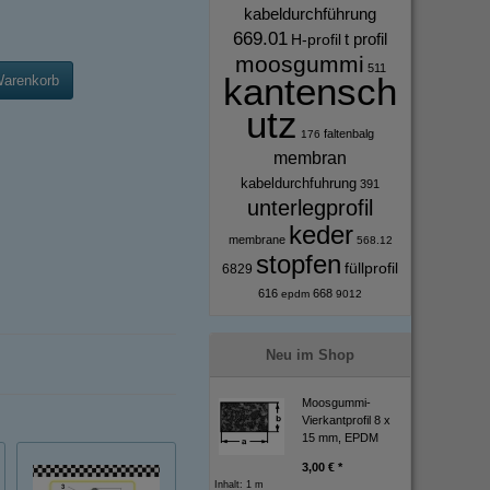
kabeldurchführung
669.01
t profil
H-profil
moosgummi
511
kantensch
Warenkorb
utz
faltenbalg
176
membran
kabeldurchfuhrung
391
unterlegprofil
keder
membrane
568.12
stopfen
füllprofil
6829
616
668
epdm
9012
Neu im Shop
Moosgummi-
Vierkantprofil 8 x
15 mm, EPDM
3,00 € *
Inhalt: 1 m