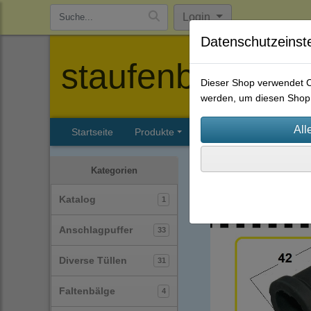
Login
Datenschutzeinst
staufenbiel-berl
Dieser Shop verwendet Co
werden, um diesen Shop 
Startseite
Produkte
Katalog
Firmenhisto
Schutzkappen
(39)
Kategorien
Katalog
1
Anschlagpuffer
33
Diverse Tüllen
31
Faltenbälge
4