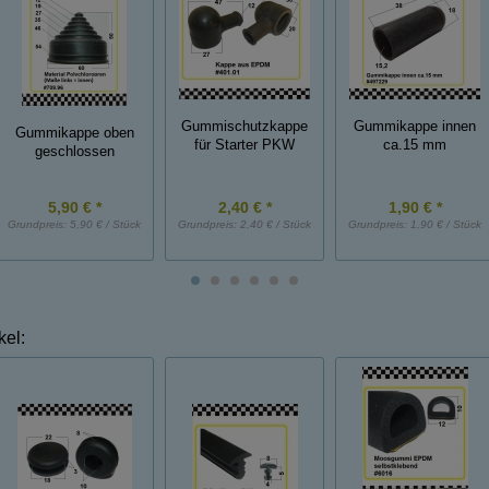
Gummischutzkappe
Gummikappe innen
Gummikappe oben
für Starter PKW
ca.15 mm
geschlossen
5,90 € *
2,40 € *
1,90 € *
Grundpreis:
5,90 € / Stück
Grundpreis:
2,40 € / Stück
Grundpreis:
1,90 € / Stück
kel: