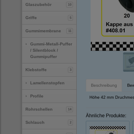
Glaszubehör
10
Griffe
5
Gummimembrane
11
›
Gummi-Metall-Puffer
/ Silentblock /
Gummipuffer
Klebstoffe
3
›
Lamellenstopfen
Beschreibung
Bew
›
Profile
Höhe 42 mm Druchmes
Rohrschellen
14
Ähnliche Produkte:
Schlauch
2