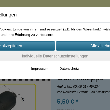
ellungen
in
okies. Einige von ihnen sind essenziell (z.B. für den Warenkorb), w
und Ihre Erfahrung zu verbessern.
rie
AGB
Impressum
Kontakt
Individuelle Datenschutzeinstellungen
Impressum
|
Datenschutz
Gummikappe
Artikel-Nr.:
00408.01 / 497134
von Neolastic Gummi- und Kunststo
5,50 € *