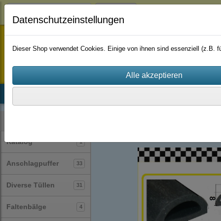
Login
Datenschutzeinstellungen
staufenbiel-berlin
Dieser Shop verwendet Cookies. Einige von ihnen sind essenziell (z.B.
Startseite
Produkte
Katalog
Firmenhistorie
AGB
Profile
T-Profile
(24)
Kategorien
Katalog
1
Anschlagpuffer
33
Diverse Tüllen
31
Faltenbälge
4