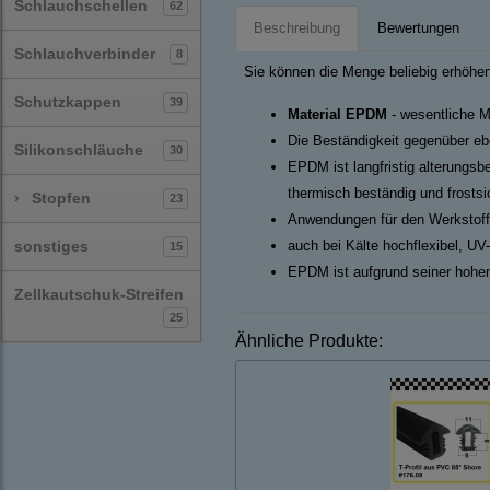
Schlauchschellen
62
Beschreibung
Bewertungen
Schlauchverbinder
8
Sie können die Menge beliebig erhöhen
Schutzkappen
39
Material EPDM
- wesentliche M
Die Beständigkeit gegenüber ebe
Silikonschläuche
30
EPDM ist langfristig alterungsb
thermisch beständig und frosts
›
Stopfen
23
Anwendungen für den Werkstoff
sonstiges
auch bei Kälte hochflexibel, UV
15
EPDM ist aufgrund seiner hohen
Zellkautschuk-Streifen
25
Ähnliche Produkte: