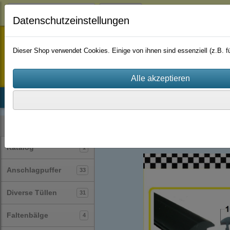
Login
Datenschutzeinstellungen
staufenbiel-berlin
Dieser Shop verwendet Cookies. Einige von ihnen sind essenziell (z.B.
Startseite
Produkte
Katalog
Firmenhistorie
AGB
Profile
T-Profile
(24)
Kategorien
Katalog
1
Anschlagpuffer
33
Diverse Tüllen
31
Faltenbälge
4