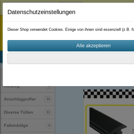
Login
Datenschutzeinstellungen
staufenbiel-berlin
Dieser Shop verwendet Cookies. Einige von ihnen sind essenziell (z.B.
Startseite
Produkte
Katalog
Firmenhistorie
AGB
Profile
T-Profile
(24)
Kategorien
Katalog
1
Anschlagpuffer
33
Diverse Tüllen
31
Faltenbälge
4