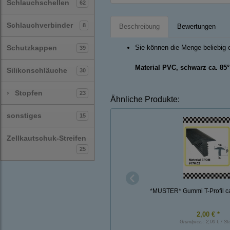
Schlauchschellen
62
Schlauchverbinder
8
Beschreibung
Bewertungen
Schutzkappen
Sie können die Menge beliebig 
39
Material PVC, schwarz ca. 85
Silikonschläuche
30
›
Stopfen
23
Ähnliche Produkte:
sonstiges
15
Zellkautschuk-Streifen
25
*MUSTER* Gummi T-Profil ca
2,00 € *
Grundpreis:
2,00 € / St