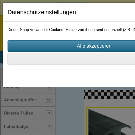
Login
Datenschutzeinstellungen
staufenbiel-berlin
Dieser Shop verwendet Cookies. Einige von ihnen sind essenziell (z.B.
Startseite
Produkte
Katalog
Firmenhistorie
AGB
Profile
T-Profile
(24)
Kategorien
Katalog
1
Anschlagpuffer
33
Diverse Tüllen
31
Faltenbälge
4