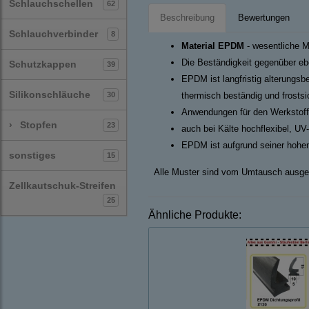
Schlauchschellen
62
Beschreibung
Bewertungen
Schlauchverbinder
8
Material EPDM
- wesentliche M
Die Beständigkeit gegenüber ebe
Schutzkappen
39
EPDM ist langfristig alterungsb
Silikonschläuche
30
thermisch beständig und frosts
Anwendungen für den Werkstoff
›
Stopfen
23
auch bei Kälte hochflexibel, UV
EPDM ist aufgrund seiner hohen
sonstiges
15
Alle Muster sind vom Umtausch ausge
Zellkautschuk-Streifen
25
Ähnliche Produkte: