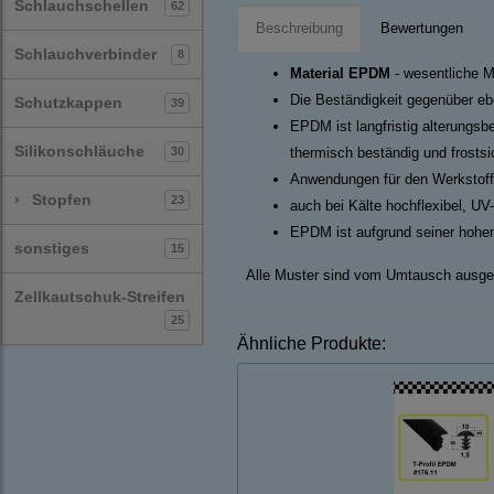
Schlauchschellen
62
Beschreibung
Bewertungen
Schlauchverbinder
8
Material EPDM
- wesentliche M
Die Beständigkeit gegenüber ebe
Schutzkappen
39
EPDM ist langfristig alterungsb
Silikonschläuche
30
thermisch beständig und frosts
Anwendungen für den Werkstoff
›
Stopfen
23
auch bei Kälte hochflexibel, UV
EPDM ist aufgrund seiner hohen
sonstiges
15
Alle Muster sind vom Umtausch ausge
Zellkautschuk-Streifen
25
Ähnliche Produkte: