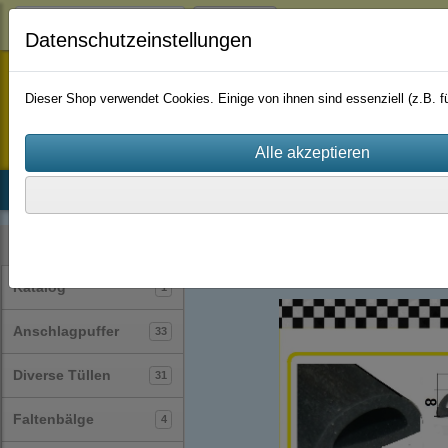
Login
Datenschutzeinstellungen
staufenbiel-berlin
Dieser Shop verwendet Cookies. Einige von ihnen sind essenziell (z.B.
Startseite
Produkte
Katalog
Firmenhistorie
AGB
Profile
Muster
(127)
Kategorien
Katalog
1
Anschlagpuffer
33
Diverse Tüllen
31
Faltenbälge
4