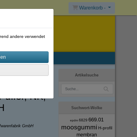
Warenkorb -
ährend andere verwendet
Artikelsuche
uffer, NK,
H
Suchwort-Wolke
669.01
6829
epdm
moosgummi
ffwarenfabrik GmbH
H-profil
membran