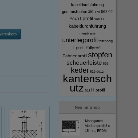
kabeldurchfuhrung
gummistopfen
568.02
391
176
t-profil
5040
568.12
kabeldurchführung
membrane
Warenkorb
unterlegprofil
faltenbalg
t profil
füllprofil
stopfen
Fahnenprofil
scheuerleiste
668
keder
616
9012
kantensch
utz
H profil
511
Neu im Shop
Moosgummi-
Vierkantprofil 8 x
15 mm, EPDM