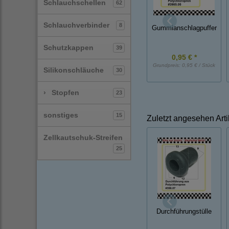
Schlauchschellen
62
Schlauchverbinder
8
Gummianschlagpuffer
Schutzkappen
39
0,95 € *
Grundpreis:
0,95 € / Stück
Silikonschläuche
30
›
Stopfen
23
sonstiges
15
Zuletzt angesehen Arti
Zellkautschuk-Streifen
25
Durchführungstülle