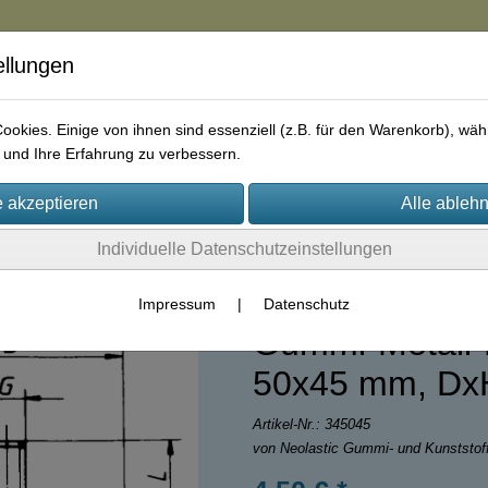
ellungen
in
okies. Einige von ihnen sind essenziell (z.B. für den Warenkorb), w
und Ihre Erfahrung zu verbessern.
rie
AGB
Impressum
Kontakt
Individuelle Datenschutzeinstellungen
Impressum
|
Datenschutz
Gummi-Metall-P
50x45 mm, Dx
Artikel-Nr.:
345045
von Neolastic Gummi- und Kunststo