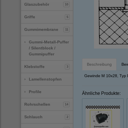
Glaszubehör
10
Griffe
5
Gummimembrane
11
›
Gummi-Metall-Puffer
/ Silentblock /
Gummipuffer
Beschreibung
Bew
Klebstoffe
3
Gewinde M 10x28, Typ D
›
Lamellenstopfen
›
Profile
Ähnliche Produkte:
Rohrschellen
14
Schlauch
2