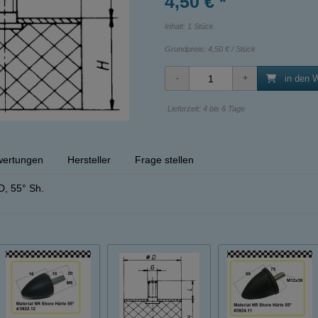
4,50 € *
Inhalt: 1 Stück
Grundpreis:
4,50 € / Stück
in den 
Lieferzeit: 4 bis 6 Tage
ertungen
Hersteller
Frage stellen
, 55° Sh.