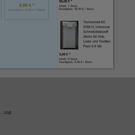
50,00 € *
0,80 € *
1,00 € *
1,10 € *
Inhalt: 1 Stück
Grundpreis:
50,00 € / Stück
Grundpreis:
0,80 € / Stück
Grundpreis:
1,00 € / Stück
Grundpreis:
1,10 € / St
Technomelt AS
9268 H, Universal
Schmelzklebstoff
Sticks für Holz,
Leder und Textilien
Pack á 8 Stk
3,00 € *
Inhalt: 8 Stück
Grundpreis:
0,38 € / Stück
., zzgl.