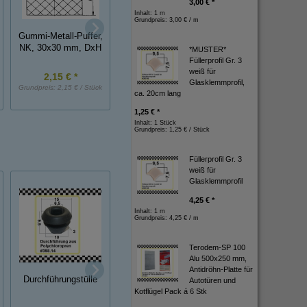
3,00 € *
Inhalt: 1 m
Grundpreis:
3,00 € / m
Gummi-Metall-Puffer,
Gummi-Metall-Puffer,
Gummi-Metall-Puff
NK, 15x8 mm, DxH
NK, 30x30 mm, DxH
NK, 40x30 mm, D
*MUSTER*
Füllerprofil Gr. 3
weiß für
2,15 € *
1,00 € *
2,75 € *
Glasklemmprofil,
Grundpreis:
2,15 € / Stück
Grundpreis:
1,00 € / Stück
Grundpreis:
2,75 € / St
ca. 20cm lang
1,25 € *
Inhalt: 1 Stück
Grundpreis:
1,25 € / Stück
Füllerprofil Gr. 3
weiß für
Glasklemmprofil
4,25 € *
Inhalt: 1 m
Grundpreis:
4,25 € / m
Terodem-SP 100
Alu 500x250 mm,
Knickschutztülle aus
Antidröhn-Platte für
Durchführungstülle
Polychloropren für
Durchführungstüll
Autotüren und
Kabel
Kotflügel Pack á 6 Stk