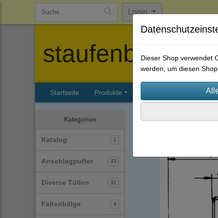
Login
Datenschutzeinst
staufenbiel-berl
Dieser Shop verwendet Co
werden, um diesen Shop 
Startseite
Produkte
Katalog
Firmenhisto
Anschlagpuffer
(33)
Kategorien
Katalog
1
Anschlagpuffer
33
Diverse Tüllen
31
Faltenbälge
4