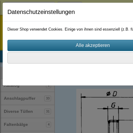
Login
Datenschutzeinstellungen
staufenbiel-berlin
Dieser Shop verwendet Cookies. Einige von ihnen sind essenziell (z.B.
Startseite
Produkte
Katalog
Firmenhistorie
AGB
Anschlagpuffer
(33)
Kategorien
Katalog
1
Anschlagpuffer
33
Diverse Tüllen
31
Faltenbälge
4