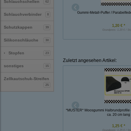
Schlauchschellen
62
Gummi-Metall-Puffer / Parabelfe
Schlauchverbinder
8
1,20 € *
Schutzkappen
39
Grundpreis:
1,20 € / St
Silikonschläuche
30
›
Stopfen
23
Zuletzt angesehen Artikel:
sonstiges
15
Zellkautschuk-Streifen
25
*MUSTER* Moosgummi Halbrundprofile
ca. 20 cm lang
1,25 € *
Grundpreis:
1,25 € / St