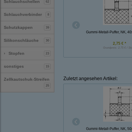
Schlauchschellen
62
Schlauchverbinder
8
Schutzkappen
39
Gummi-Metall-Puffer, NK, 4
Silikonschläuche
30
2,75 € *
Grundpreis:
2,75 € / St
›
Stopfen
23
sonstiges
15
Zuletzt angesehen Artikel:
Zellkautschuk-Streifen
25
Gummi-Metall-Puffer, NK, 5