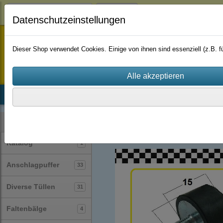
Login
Datenschutzeinstellungen
staufenbiel-berlin
Dieser Shop verwendet Cookies. Einige von ihnen sind essenziell (z.B.
Startseite
Produkte
Katalog
Firmenhistorie
AGB
Gummi-Metall-Puffer / Silentblock / Gu
Kategorien
Katalog
1
Anschlagpuffer
33
Diverse Tüllen
31
Faltenbälge
4