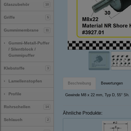
Glaszubehör
10
Griffe
5
Gummimembrane
11
›
Gummi-Metall-Puffer
/ Silentblock /
Gummipuffer
Klebstoffe
3
›
Lamellenstopfen
Beschreibung
Bewertungen
›
Profile
Gewinde M8 x 22 mm, Typ D, 55° Sh.
Rohrschellen
14
Ähnliche Produkte:
Schlauch
2