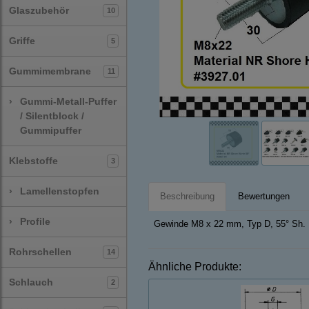
Glaszubehör
10
Griffe
5
Gummimembrane
11
›
Gummi-Metall-Puffer
/ Silentblock /
Gummipuffer
Klebstoffe
3
›
Lamellenstopfen
Beschreibung
Bewertungen
›
Profile
Gewinde M8 x 22 mm, Typ D, 55° Sh.
Rohrschellen
14
Ähnliche Produkte:
Schlauch
2