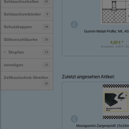
Schlauchschellen
62
Schlauchverbinder
8
Schutzkappen
39
Gummi-Metall-Puffer, NK, 4
Silikonschläuche
30
4,00 € *
Grundpreis:
4,00 € / St
›
Stopfen
23
sonstiges
15
Zuletzt angesehen Artikel:
Zellkautschuk-Streifen
25
Moosgummi-Zargenprofil 15x16