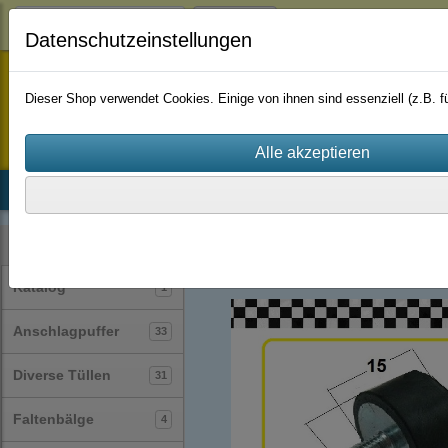
Login
Datenschutzeinstellungen
staufenbiel-berlin
Dieser Shop verwendet Cookies. Einige von ihnen sind essenziell (z.B.
Startseite
Produkte
Katalog
Firmenhistorie
AGB
Anschlagpuffer
(33)
Kategorien
Katalog
1
Anschlagpuffer
33
Diverse Tüllen
31
Faltenbälge
4