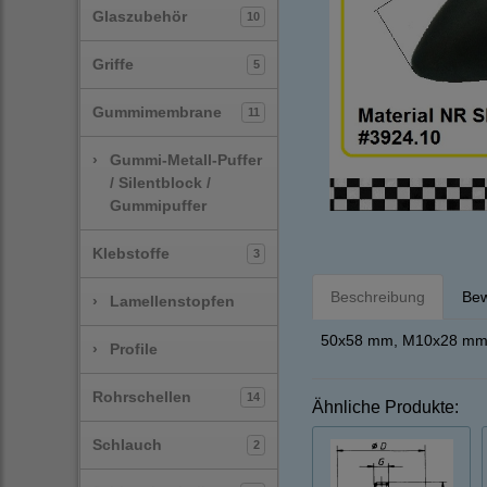
Glaszubehör
10
Griffe
5
Gummimembrane
11
›
Gummi-Metall-Puffer
/ Silentblock /
Gummipuffer
Klebstoffe
3
Beschreibung
Bew
›
Lamellenstopfen
50x58 mm, M10x28 mm
›
Profile
Rohrschellen
14
Ähnliche Produkte:
Schlauch
2