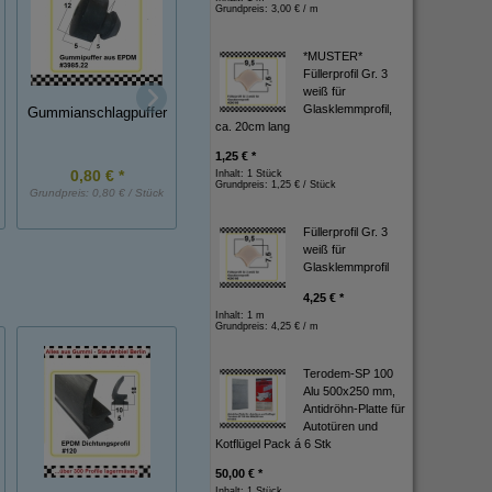
Grundpreis:
3,00 € / m
*MUSTER*
Füllerprofil Gr. 3
weiß für
Gummi-Metall-Puff
Glasklemmprofil,
Gummianschlagpuffer
Gummianschlagpuffer
NK, 10x15 mm, D
ca. 20cm lang
1,25 € *
0,80 € *
1,90 € *
1,20 € *
Inhalt: 1 Stück
Grundpreis:
1,25 € / Stück
Grundpreis:
0,80 € / Stück
Grundpreis:
1,90 € / Stück
Grundpreis:
1,20 € / St
Füllerprofil Gr. 3
weiß für
Glasklemmprofil
4,25 € *
Inhalt: 1 m
Grundpreis:
4,25 € / m
Terodem-SP 100
Alu 500x250 mm,
Antidröhn-Platte für
Autotüren und
Kotflügel Pack á 6 Stk
50,00 € *
Inhalt: 1 Stück