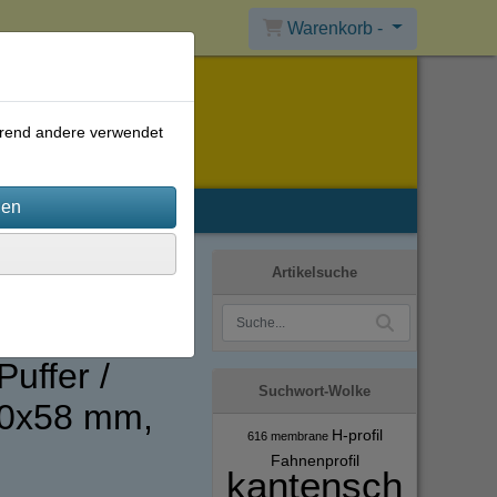
Warenkorb -
ährend andere verwendet
Artikelsuche
uffer /
Suchwort-Wolke
50x58 mm,
H-profil
616
membrane
Fahnenprofil
kantensch