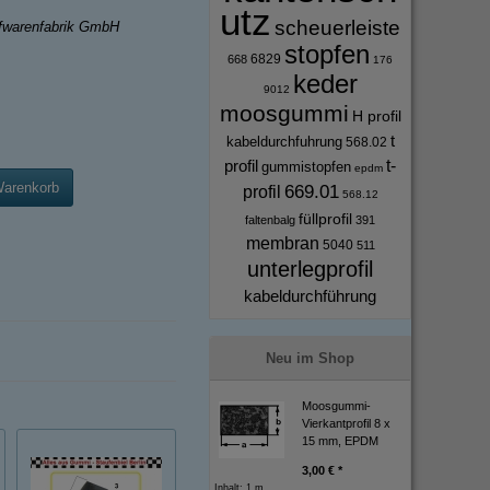
utz
scheuerleiste
ffwarenfabrik GmbH
stopfen
6829
668
176
keder
9012
moosgummi
H profil
t
kabeldurchfuhrung
568.02
profil
t-
gummistopfen
epdm
Warenkorb
669.01
profil
568.12
füllprofil
faltenbalg
391
membran
5040
511
unterlegprofil
kabeldurchführung
Neu im Shop
Moosgummi-
Vierkantprofil 8 x
15 mm, EPDM
3,00 € *
Inhalt: 1 m