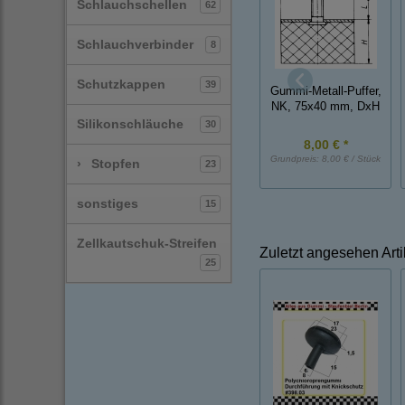
Schlauchschellen
62
Schlauchverbinder
8
Schutzkappen
39
Gummi-Metall-Puffer,
NK, 75x40 mm, DxH
Silikonschläuche
30
8,00 € *
Grundpreis:
8,00 € / Stück
›
Stopfen
23
sonstiges
15
Zellkautschuk-Streifen
Zuletzt angesehen Arti
25