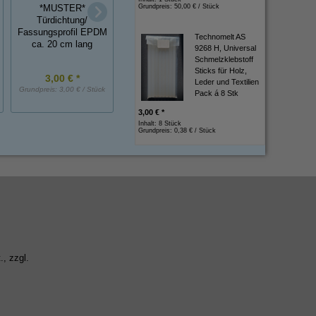
*MUSTER*
Grundpreis:
50,00 € / Stück
*MUSTER*
Moosgummi
Türdichtung/
Gummi-Metall-Puffer,
Halbrundprofile oh
Fassungsprofil EPDM
NK, 40x40 mm, DxH
Technomelt AS
Hohlkammer EP
ca. 20 cm lang
9268 H, Universal
ca. 20 cm lang
Schmelzklebstoff
Sticks für Holz,
3,00 € *
4,00 € *
1,25 € *
Leder und Textilien
Grundpreis:
3,00 € / Stück
Grundpreis:
4,00 € / Stück
Grundpreis:
1,25 € / St
Pack á 8 Stk
3,00 € *
Inhalt: 8 Stück
Grundpreis:
0,38 € / Stück
., zzgl.