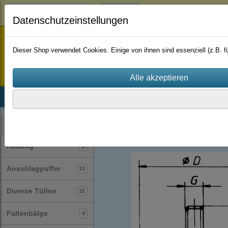
Login
Datenschutzeinstellungen
staufenbiel-berlin
Dieser Shop verwendet Cookies. Einige von ihnen sind essenziell (z.B.
Startseite
Produkte
Katalog
Firmenhistorie
AGB
Gummi-Metall-Puffer / Silentblock / Gu
Kategorien
Katalog
1
Anschlagpuffer
33
Diverse Tüllen
31
Faltenbälge
4