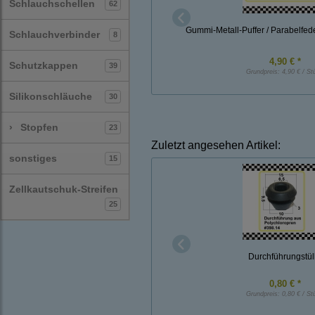
Schlauchschellen
62
Gummi-Metall-Puffer / Parabelfe
Schlauchverbinder
8
4,90 € *
Schutzkappen
39
Grundpreis:
4,90 € / St
Silikonschläuche
30
›
Stopfen
23
Zuletzt angesehen Artikel:
sonstiges
15
Zellkautschuk-Streifen
25
Durchführungstül
0,80 € *
Grundpreis:
0,80 € / St