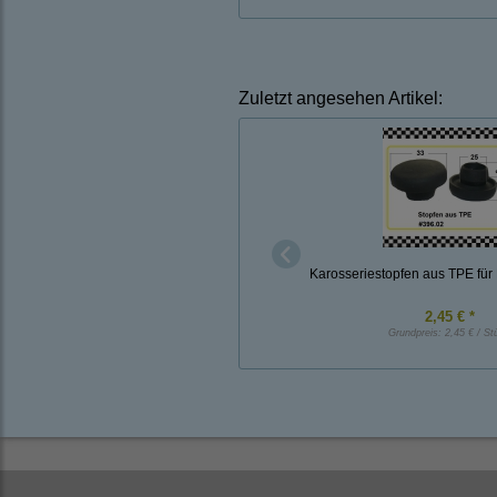
Zuletzt angesehen Artikel:
Karosseriestopfen aus TPE fü
2,45 € *
Grundpreis:
2,45 € / St