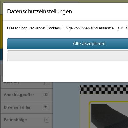
Login
Datenschutzeinstellungen
staufenbiel-berlin
Dieser Shop verwendet Cookies. Einige von ihnen sind essenziell (z.B.
Startseite
Produkte
Katalog
Firmenhistorie
AGB
Profile
Profile selbstklebend
(17)
Kategorien
Katalog
1
Anschlagpuffer
33
Diverse Tüllen
31
Faltenbälge
4