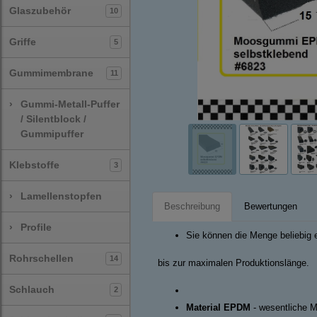
Glaszubehör
10
Griffe
5
Gummimembrane
11
›
Gummi-Metall-Puffer
/ Silentblock /
Gummipuffer
Klebstoffe
3
›
Lamellenstopfen
Beschreibung
Bewertungen
›
Profile
Sie können die Menge beliebig e
Rohrschellen
14
bis zur maximalen Produktionslänge.
Schlauch
2
Material EPDM
- wesentliche M