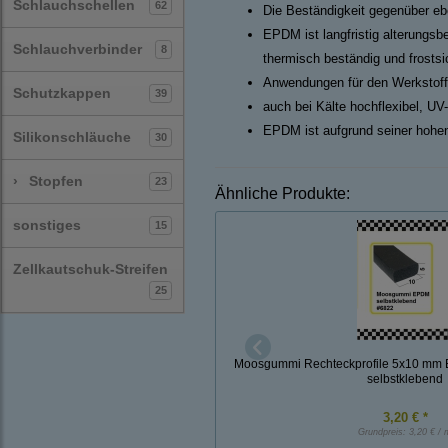
Schlauchschellen
62
Die Beständigkeit gegenüber ebe
EPDM ist langfristig alterungsb
Schlauchverbinder
8
thermisch beständig und frosts
Anwendungen für den Werkstoff
Schutzkappen
39
auch bei Kälte hochflexibel, UV
EPDM ist aufgrund seiner hohen
Silikonschläuche
30
›
Stopfen
23
Ähnliche Produkte:
sonstiges
15
Zellkautschuk-Streifen
25
Moosgummi Rechteckprofile 5x10 mm E
selbstklebend
3,20 € *
Grundpreis:
3,20 € / 