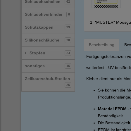
Schlauchschellen
62
Schlauchverbinder
8
1:
*MUSTER* Moosgumm
Schutzkappen
39
Silikonschläuche
30
Beschreibung
Bew
›
Stopfen
23
Fertigungstoleranzen v
sonstiges
15
wetterfest - UV-beständ
Zellkautschuk-Streifen
Kleber dient nur als Mon
25
Sie können die Me
Produktionslänge
Material EPDM
- 
Beständigkeit.
Die Beständigkeit
EPDM ist langfris