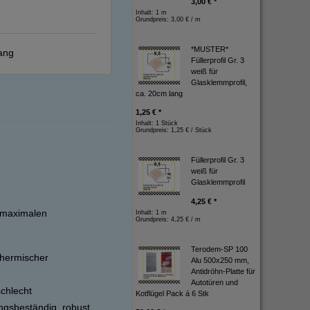
3,00 € *
Inhalt: 1 m
Grundpreis:
3,00 € / m
*MUSTER*
ang
Füllerprofil Gr. 3
weiß für
Glasklemmprofil,
ca. 20cm lang
1,25 € *
Inhalt: 1 Stück
Grundpreis:
1,25 € / Stück
Füllerprofil Gr. 3
weiß für
Glasklemmprofil
4,25 € *
r maximalen
Inhalt: 1 m
Grundpreis:
4,25 € / m
Terodem-SP 100
thermischer
Alu 500x250 mm,
Antidröhn-Platte für
Autotüren und
schlecht
Kotflügel Pack á 6 Stk
ngsbeständig, robust,