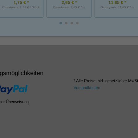
1,75 € *
2,65 € *
11,65 € *
Grundpreis:
1,75 € / Stück
Grundpreis:
2,65 € / m
Grundpreis:
11,65 € / m
gsmöglichkeiten
* Alle Preise inkl. gesetzlicher MwSt
Versandkosten
per Überweisung