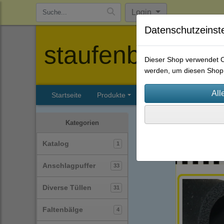
Login
Datenschutzeinst
staufenbiel-berl
Dieser Shop verwendet Co
werden, um diesen Shop 
Startseite
Produkte
Katalog
Firmenhisto
Profile
Profile selbstk
Kategorien
Katalog
1
Anschlagpuffer
33
Diverse Tüllen
31
Faltenbälge
4