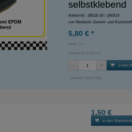
selbstklebend
Artikel-Nr.:
06016.00 / 290514
von Neolastic Gummi- und Kunststo
5,80 € *
Inhalt: 1 m
Grundpreis:
5,80 € / m
in den 
Lieferzeit: 4 bis 6 Tage
1,50 €
in den Warenkor