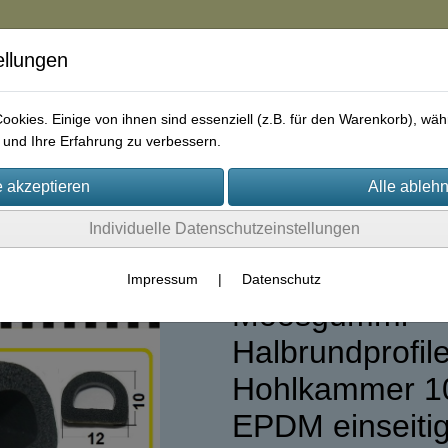
ellungen
in
okies. Einige von ihnen sind essenziell (z.B. für den Warenkorb), w
und Ihre Erfahrung zu verbessern.
rie
AGB
Impressum
Kontakt
Individuelle Datenschutzeinstellungen
lebend
(17)
Impressum
|
Datenschutz
Moosgummi
Halbrundprofile
Hohlkammer 
EPDM einseiti