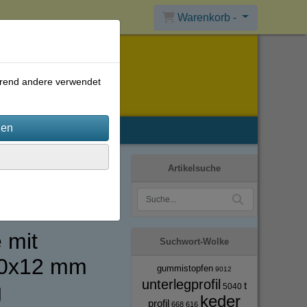
Warenkorb -
ährend andere verwendet
Artikelsuche
 mit
Suchwort-Wolke
10x12 mm
gummistopfen
9012
unterlegprofil
g
t
5040
keder
profil
668
616