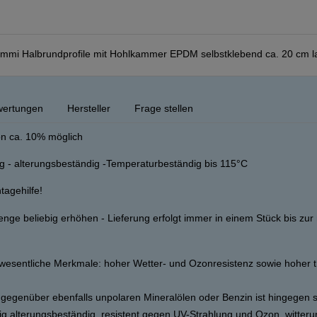
i Halbrundprofile mit Hohlkammer EPDM selbstklebend ca. 20 cm l
ertungen
Hersteller
Frage stellen
on ca. 10% möglich
ig - alterungsbeständig -Temperaturbeständig bis 115°C
tagehilfe!
nge beliebig erhöhen - Lieferung erfolgt immer in einem Stück bis zu
.
wesentliche Merkmale: hoher Wetter- und Ozonresistenz sowie hoher 
 gegenüber ebenfalls unpolaren Mineralölen oder Benzin ist hingegen 
tig alterungsbeständig, resistent gegen UV-Strahlung und Ozon, witteru