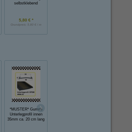
selbstklebend
*Auslaufartikel*
selbstklebend
5,80 € *
2,60 € *
2,30 € *
Grundpreis:
5,80 € / m
Grundpreis:
2,60 € / m
Grundpreis:
2,30 € / 
*MUSTER* U-
*MUSTER* Gummi
Kantenschutzprofil
U-Kantenschutzpro
Unterlegprofil innen
aus EPDM ca. 20cm
aus EPDM
35mm ca. 20 cm lang
lang