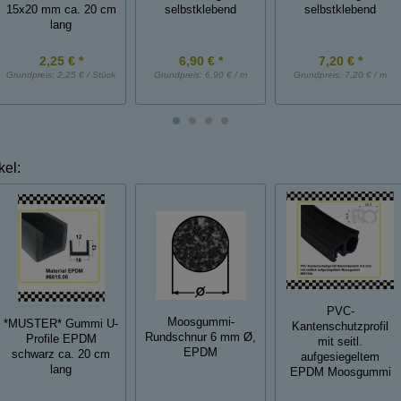
15x20 mm ca. 20 cm
selbstklebend
selbstklebend
lang
2,25 € *
6,90 € *
7,20 € *
Grundpreis:
2,25 € / Stück
Grundpreis:
6,90 € / m
Grundpreis:
7,20 € / m
kel:
PVC-
Moosgummi-
*MUSTER* Gummi U-
Kantenschutzprofil
Rundschnur 6 mm Ø,
Profile EPDM
mit seitl.
EPDM
schwarz ca. 20 cm
aufgesiegeltem
lang
EPDM Moosgummi