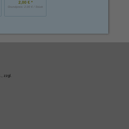
2,00 € *
1,25 € *
3,95 € *
Grundpreis:
2,00 € / Stück
Grundpreis:
1,25 € / Stück
Grundpreis:
3,95 € / 
., zzgl.