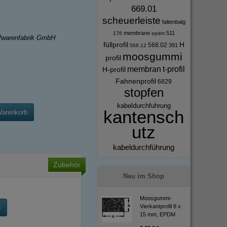
669.01
scheuerleiste
faltenbalg
membrane
511
176
epdm
ffwarenfabrik GmbH
füllprofil
H
568.02
391
568.12
moosgummi
profil
membran
t-profil
H-profil
Fahnenprofil
6829
stopfen
kabeldurchfuhrung
kantensch
Warenkorb
utz
kabeldurchführung
Zubehör
Neu im Shop
Moosgummi-
Vierkantprofil 8 x
b
15 mm, EPDM