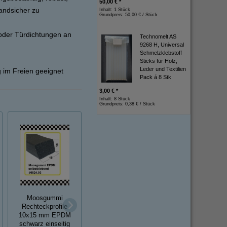
50,00 € *
andsicher zu
Inhalt: 1 Stück
Grundpreis:
50,00 € / Stück
oder Türdichtungen an
Technomelt AS
9268 H, Universal
Schmelzklebstoff
Sticks für Holz,
Leder und Textilien
 im Freien geeignet
Pack á 8 Stk
3,00 € *
Inhalt: 8 Stück
Grundpreis:
0,38 € / Stück
Moosgummi
Moosgummi
Moosgummi
Rechteckprofile
Riefenprofile 3x15
Rechteckprofile 3
10x15 mm EPDM
mm EPDM einseitig
mm EPDM schwa
schwarz einseitig
selbstklebend grau
einseitig