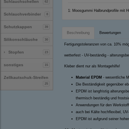
Schlauchschellen
62
1:
Moosgummi Halbrundprofile mit
Schlauchverbinder
8
Schutzkappen
39
Beschreibung
Bewertungen
Silikonschläuche
30
Fertigungstoleranzen von ca. 10% mög
›
Stopfen
23
wetterfest - UV-beständig - alterungsb
sonstiges
15
Kleber dient nur als Montagehilfe!
Zellkautschuk-Streifen
Material EPDM
- wesentliche M
25
Die Beständigkeit gegenüber ebe
EPDM ist langfristig alterungsb
thermisch beständig und frosts
Anwendungen für den Werkstoff
auch bei Kälte hochflexibel, UV
EPDM ist aufgrund seiner hohen