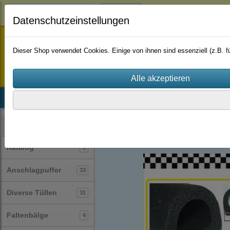
Login
Datenschutzeinstellungen
staufenbiel-berlin
Dieser Shop verwendet Cookies. Einige von ihnen sind essenziell (z.B.
Startseite
Produkte
Katalog
Firmenhistorie
AGB
Profile
Muster
(127)
Kategorien
Katalog
1
Anschlagpuffer
33
Diverse Tüllen
31
Faltenbälge
4