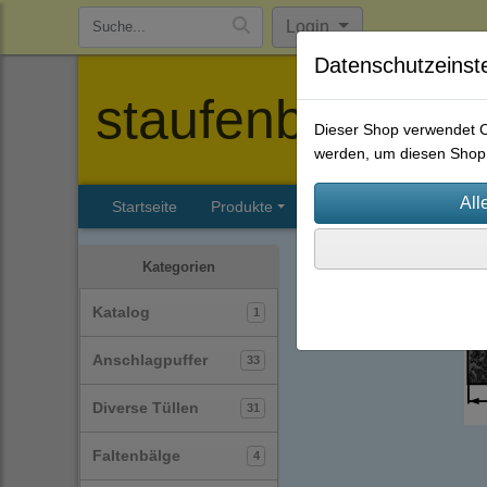
Login
Datenschutzeinst
staufenbiel-berl
Dieser Shop verwendet Co
werden, um diesen Shop 
Startseite
Produkte
Katalog
Firmenhisto
Profile
Vierkantprofile
Kategorien
Katalog
1
Anschlagpuffer
33
Diverse Tüllen
31
Faltenbälge
4