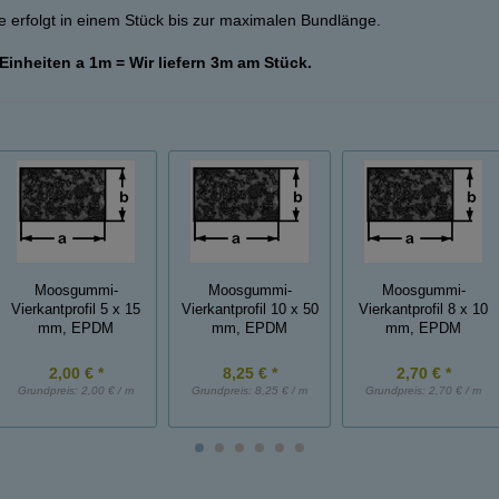
 erfolgt in einem Stück bis zur maximalen Bundlänge.
 Einheiten a 1m = Wir liefern 3m am Stück.
Moosgummi-
Moosgummi-
Moosgummi-
Vierkantprofil 5 x 15
Vierkantprofil 10 x 50
Vierkantprofil 8 x 10
mm, EPDM
mm, EPDM
mm, EPDM
2,00 € *
8,25 € *
2,70 € *
Grundpreis:
2,00 € / m
Grundpreis:
8,25 € / m
Grundpreis:
2,70 € / m