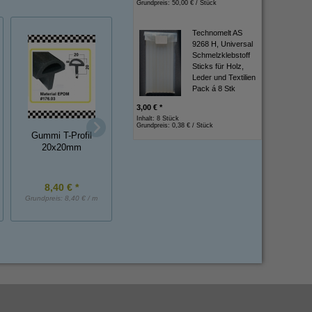
Grundpreis:
50,00 € / Stück
Technomelt AS
9268 H, Universal
Schmelzklebstoff
Sticks für Holz,
Leder und Textilien
Pack á 8 Stk
3,00 € *
Inhalt: 8 Stück
Grundpreis:
0,38 € / Stück
PE-Endkappe 13,5 x
Gummi T-Profil
Gummi-Metall-Puff
15 mm schwarz
20x20mm
NK, 20x20 mm, D
8,40 € *
0,80 € *
1,30 € *
Grundpreis:
8,40 € / m
Grundpreis:
0,80 € / Stück
Grundpreis:
1,30 € / St