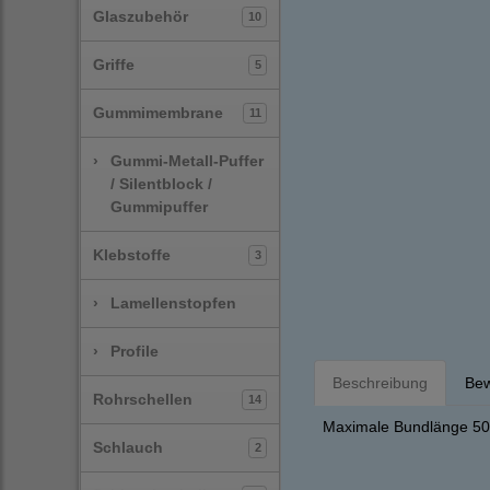
Glaszubehör
10
Griffe
5
Gummimembrane
11
›
Gummi-Metall-Puffer
/ Silentblock /
Gummipuffer
Klebstoffe
3
›
Lamellenstopfen
›
Profile
Beschreibung
Bew
Rohrschellen
14
Maximale Bundlänge 50 
Schlauch
2