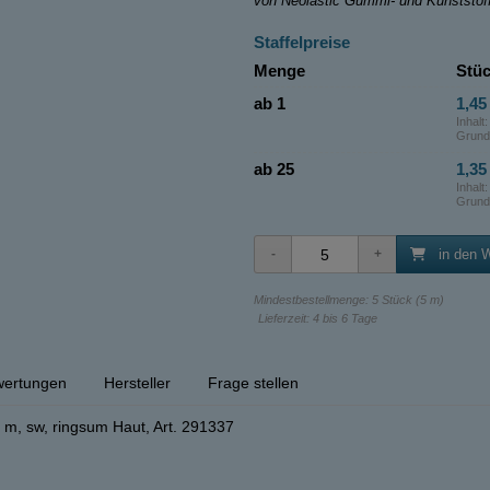
von Neolastic Gummi- und Kunststo
Staffelpreise
Menge
Stüc
ab 1
1,45 
Inhalt
Grund
ab 25
1,35 
Inhalt
Grund
in den 
Mindestbestellmenge: 5 Stück (5 m)
Lieferzeit: 4 bis 6 Tage
ertungen
Hersteller
Frage stellen
m, sw, ringsum Haut, Art. 291337