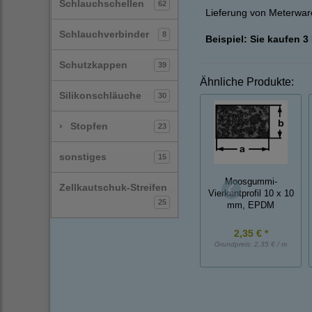
Schlauchschellen
62
Lieferung von Meterware
Schlauchverbinder
8
Beispiel: Sie kaufen 3
Schutzkappen
39
Ähnliche Produkte:
Silikonschläuche
30
›
Stopfen
23
sonstiges
15
Moosgummi-
Zellkautschuk-Streifen
Vierkantprofil 10 x 10
25
mm, EPDM
2,35 € *
Grundpreis:
2,35 € / m