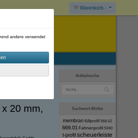
Warenkorb -
ährend andere verwendet
Artikelsuche
3 x 20 mm,
Suchwort-Wolke
membran
füllprofil
568.02
669.01
Fahnenprofil
5040
scheuerleiste
t-profil