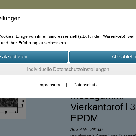
ellungen
in
okies. Einige von ihnen sind essenziell (z.B. für den Warenkorb), w
und Ihre Erfahrung zu verbessern.
rie
AGB
Impressum
Kontakt
Individuelle Datenschutzeinstellungen
(39)
Impressum
|
Datenschutz
Moosgummi-
Vierkantprofil 
EPDM
Artikel-Nr.:
291337