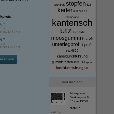
ffwarenfabrik GmbH
stopfen
faltenbalg
616
keder
668
568.12
kpreis
membrane
kantensch
€ *
utz
: 1 m
preis:
1,45 € / m
H-profil
moosgummi
H profil
€ *
unterlegprofil
: 1 m
t profil
preis:
1,35 € / m
6829
391
kabeldurchführung
Warenkorb
gummistopfen
9012
176
epdm
kabeldurchfuhrung
511
Neu im Shop
Moosgummi-
Vierkantprofil 8 x
15 mm, EPDM
3,00 € *
Inhalt: 1 m