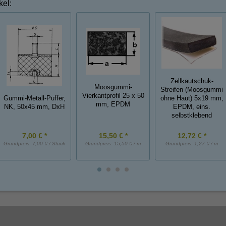
kel:
Zellkautschuk-
Moosgummi-
Streifen (Moosgummi
Vierkantprofil 25 x 50
ohne Haut) 5x19 mm,
Gummi-Metall-Puffer,
mm, EPDM
EPDM, eins.
NK, 50x45 mm, DxH
selbstklebend
7,00 € *
15,50 € *
12,72 € *
Grundpreis:
7,00 € / Stück
Grundpreis:
15,50 € / m
Grundpreis:
1,27 € / m