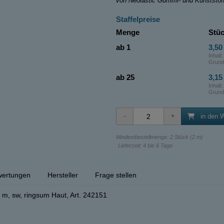
von Neolastic Gummi- und Kunststo
Staffelpreise
Menge
Stüc
ab 1
3,50 
Inhalt
Grund
ab 25
3,15 
Inhalt
Grund
in den 
Mindestbestellmenge: 2 Stück (2 m)
Lieferzeit: 4 bis 6 Tage
ertungen
Hersteller
Frage stellen
m, sw, ringsum Haut, Art. 242151