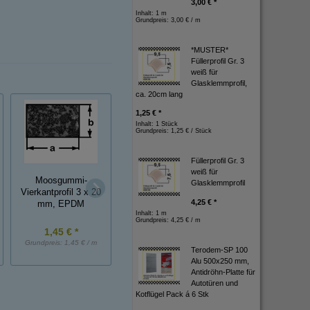
3,00 € *
Inhalt: 1 m
Grundpreis:
3,00 € / m
*MUSTER*
Füllerprofil Gr. 3
weiß für
Glasklemmprofil,
ca. 20cm lang
1,25 € *
Inhalt: 1 Stück
Grundpreis:
1,25 € / Stück
Füllerprofil Gr. 3
weiß für
Moosgummi-
Moosgummi-
Moosgummi-
Glasklemmprofil
Vierkantprofil 3 x 20
Vierkantprofil 4 x 8
Vierkantprofil 5 x 
4,25 € *
mm, EPDM
mm, EPDM
mm, EPDM
Inhalt: 1 m
Grundpreis:
4,25 € / m
1,45 € *
1,45 € *
2,05 € *
Grundpreis:
1,45 € / m
Grundpreis:
1,45 € / m
Grundpreis:
2,05 € / 
Terodem-SP 100
Alu 500x250 mm,
Antidröhn-Platte für
Autotüren und
Kotflügel Pack á 6 Stk