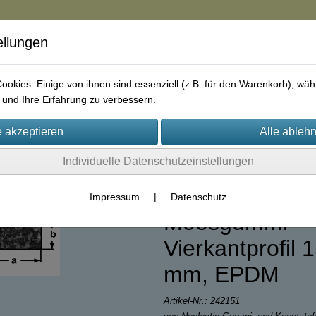
ellungen
in
okies. Einige von ihnen sind essenziell (z.B. für den Warenkorb), w
und Ihre Erfahrung zu verbessern.
rie
AGB
Impressum
Kontakt
Individuelle Datenschutzeinstellungen
(39)
Impressum
|
Datenschutz
Moosgummi-
Vierkantprofil 
mm, EPDM
Artikel-Nr.:
242151