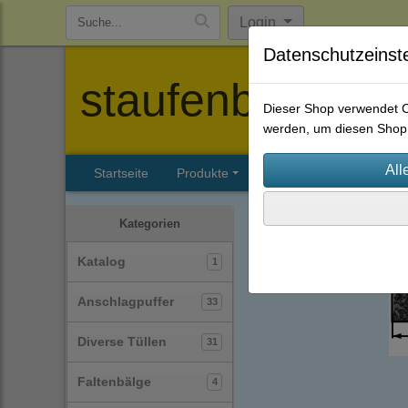
Login
Datenschutzeinst
staufenbiel-berl
Dieser Shop verwendet Co
werden, um diesen Shop 
Startseite
Produkte
Katalog
Firmenhisto
Profile
Vierkantprofile
Kategorien
Katalog
1
Anschlagpuffer
33
Diverse Tüllen
31
Faltenbälge
4