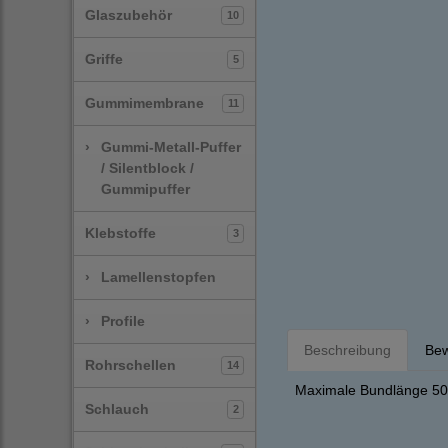
Glaszubehör
10
Griffe
5
Gummimembrane
11
›
Gummi-Metall-Puffer
/ Silentblock /
Gummipuffer
Klebstoffe
3
›
Lamellenstopfen
›
Profile
Beschreibung
Bew
Rohrschellen
14
Maximale Bundlänge 50 
Schlauch
2