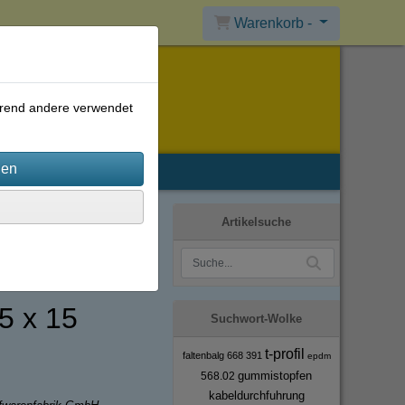
Warenkorb -
ährend andere verwendet
Artikelsuche
15 x 15
Suchwort-Wolke
t-profil
faltenbalg
668
391
epdm
gummistopfen
568.02
kabeldurchfuhrung