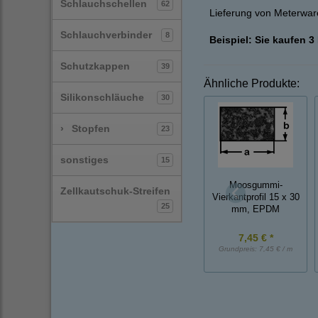
Schlauchschellen
62
Lieferung von Meterware
Schlauchverbinder
8
Beispiel: Sie kaufen 3
Schutzkappen
39
Ähnliche Produkte:
Silikonschläuche
30
›
Stopfen
23
sonstiges
15
Moosgummi-
Zellkautschuk-Streifen
Vierkantprofil 15 x 30
25
mm, EPDM
7,45 € *
Grundpreis:
7,45 € / m