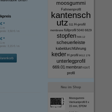
ffwarenfabrik GmbH
moosgummi
Fahnenprofil
kantensch
kpreis
utz
€ *
H-profil
511
: 1 m
füllprofil
5040
6829
membrane
preis:
3,50 € / m
stopfen
568.12
€ *
scheuerleiste
: 1 m
preis:
3,15 € / m
kabeldurchführung
keder
H profil
9012
176
Warenkorb
unterlegprofil
669.01
membran
t
616
profil
Neu im Shop
Moosgummi-
Vierkantprofil 8 x
15 mm, EPDM