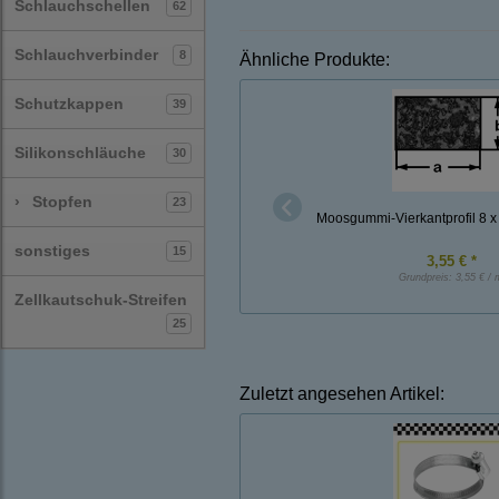
Schlauchschellen
62
Schlauchverbinder
8
Ähnliche Produkte:
Schutzkappen
39
Silikonschläuche
30
›
Stopfen
23
Moosgummi-Vierkantprofil 8 
sonstiges
15
3,55 € *
Grundpreis:
3,55 € / 
Zellkautschuk-Streifen
25
Zuletzt angesehen Artikel: