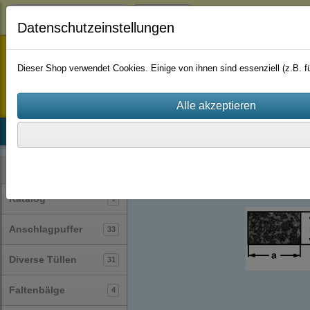
Login
Datenschutzeinstellungen
staufenbiel-berlin
Dieser Shop verwendet Cookies. Einige von ihnen sind essenziell (z.B.
Startseite
Produkte
Katalog
Firmenhistorie
AGB
Profile
Vierkantprofile
(39)
Kategorien
Katalog
1
Anschlagpuffer
33
Diverse Tüllen
31
Faltenbälge
4