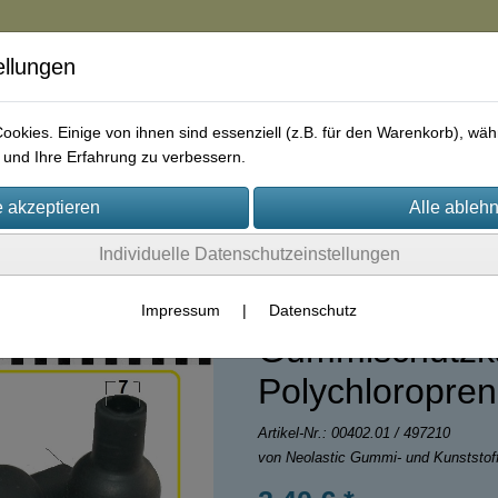
ellungen
in
okies. Einige von ihnen sind essenziell (z.B. für den Warenkorb), w
und Ihre Erfahrung zu verbessern.
rie
AGB
Impressum
Kontakt
Individuelle Datenschutzeinstellungen
Impressum
|
Datenschutz
Gummischutzk
Polychloropren
Artikel-Nr.:
00402.01 / 497210
von Neolastic Gummi- und Kunststo