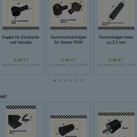
Kappe für Zündspule
Gummischutzkappe
Gummikappe innen
und Verteiler
für Starter PKW
ca.2,5 mm
4,20 € *
2,40 € *
0,90 € *
Grundpreis:
4,20 € / Stück
Grundpreis:
2,40 € / Stück
Grundpreis:
0,90 € / Stück
kel: