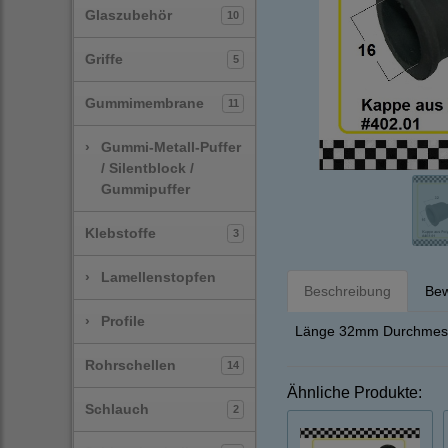
Glaszubehör
10
Griffe
5
Gummimembrane
11
›
Gummi-Metall-Puffer
/ Silentblock /
Gummipuffer
Klebstoffe
3
›
Lamellenstopfen
Beschreibung
Bew
›
Profile
Länge 32mm Durchmess
Rohrschellen
14
Ähnliche Produkte:
Schlauch
2