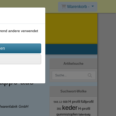
Warenkorb -
ährend andere verwendet
Artikelsuche
appe aus
Suchwort-Wolke
H profil
füllprofil
668
568.12
keder
ffwarenfabrik GmbH
H-profil
391
gummistopfen
faltenbalg