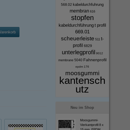
kabeldurchfuhrung
568.02
membran
616
stopfen
kabeldurchführung
t profil
669.01
Warenkorb
scheuerleiste
t-
511
profil
6829
unterlegprofil
9012
Fahnenprofil
5040
membrane
epdm
176
moosgummi
kantensch
utz
Neu im Shop
Moosgummi-
Vierkantprofil 8 x
15 mm, EPDM