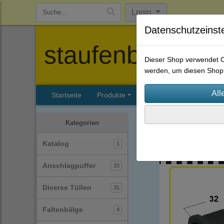
Login
Datenschutzeinst
staufenbiel-berl
Dieser Shop verwendet Co
werden, um diesen Shop 
Startseite
Produkte
Katalog
Firmenhisto
Schutzkappen
(39)
Kategorien
Katalog
1
Anschlagpuffer
33
Diverse Tüllen
31
Faltenbälge
4