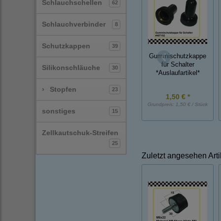
Schlauchschellen
62
Schlauchverbinder
8
Schutzkappen
39
Gummischutzkappe
für Schalter
Silikonschläuche
30
*Auslaufartikel*
›
Stopfen
23
1,50 € *
Grundpreis:
1,50 € / Stück
sonstiges
15
Zellkautschuk-Streifen
25
Zuletzt angesehen Arti