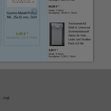
50,00 € *
Inhalt: 1 Stück
Gelenkbolzenschelle
Gummi-Metall-Puffer,
Grundpreis:
50,00 € / Stück
Gummi-Metall-Puff
10-12 mm
NK, 25x15 mm, DxH
NK, 50x30 mm, D
*Auslaufartikel*
Technomelt AS
9268 H, Universal
Schmelzklebstoff
1,45 € *
2,00 € *
4,70 € *
Sticks für Holz,
Grundpreis:
1,45 € / Stück
Grundpreis:
2,00 € / Stück
Grundpreis:
4,70 € / St
Leder und Textilien
Pack á 8 Stk
3,00 € *
Inhalt: 8 Stück
Grundpreis:
0,38 € / Stück
., zzgl.