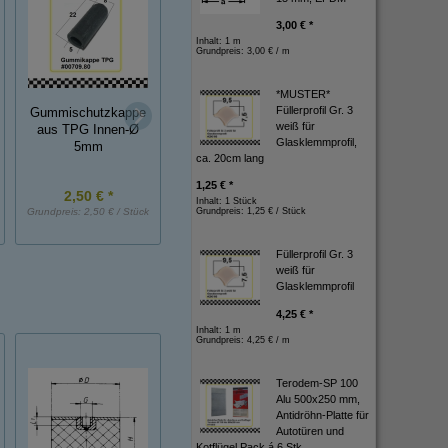
3,00 € *
Inhalt: 1 m
Grundpreis:
3,00 € / m
*MUSTER*
Füllerprofil Gr. 3
Gummischutzkappe
Gummikappe inn
weiß für
Gummikappe oben
aus TPG Innen-Ø
ca.23,8 mm
Glasklemmprofil,
geschlossen
5mm
ca. 20cm lang
1,25 € *
2,50 € *
4,90 € *
2,90 € *
Inhalt: 1 Stück
Grundpreis:
2,50 € / Stück
Grundpreis:
Grundpreis:
4,90 € / Stück
1,25 € / Stück
Grundpreis:
2,90 € / St
Füllerprofil Gr. 3
weiß für
Glasklemmprofil
4,25 € *
Inhalt: 1 m
Grundpreis:
4,25 € / m
Terodem-SP 100
Alu 500x250 mm,
Antidröhn-Platte für
Autotüren und
Kotflügel Pack á 6 Stk