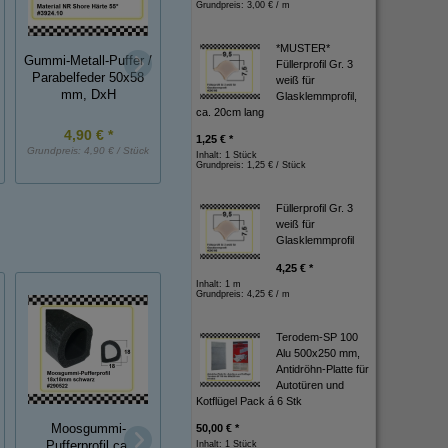
Grundpreis:
3,00 € / m
*MUSTER*
Gummi-Metall-Puffer /
Füllerprofil Gr. 3
Gummi-Metall-Puffer,
Parabelfeder 50x58
Gummianschlagpuf
weiß für
NK, 30x30 mm, DxH
mm, DxH
Glasklemmprofil,
ca. 20cm lang
4,90 € *
2,15 € *
0,80 € *
1,25 € *
Grundpreis:
4,90 € / Stück
Grundpreis:
2,15 € / Stück
Grundpreis:
0,80 € / St
Inhalt: 1 Stück
Grundpreis:
1,25 € / Stück
Füllerprofil Gr. 3
weiß für
Glasklemmprofil
4,25 € *
Inhalt: 1 m
Grundpreis:
4,25 € / m
Terodem-SP 100
Alu 500x250 mm,
Antidröhn-Platte für
Autotüren und
Kotflügel Pack á 6 Stk
50,00 € *
Moosgummi-
Weichgummi
Inhalt: 1 Stück
Pufferprofil
Pufferprofil ca.