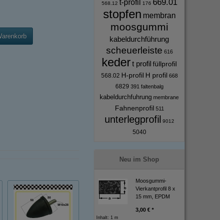
669.01
t-profil
568.12
176
stopfen
membran
moosgummi
Warenkorb
kabeldurchführung
scheuerleiste
616
keder
t profil
füllprofil
H-profil
H profil
568.02
668
6829
391
faltenbalg
kabeldurchfuhrung
membrane
Fahnenprofil
511
unterlegprofil
9012
5040
Neu im Shop
Moosgummi-
Vierkantprofil 8 x
15 mm, EPDM
3,00 € *
Inhalt: 1 m