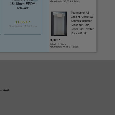
Rolltorprofile
Grundpreis:
50,00 € / Stück
Fingerschutzprofil
18x18mm EPDM
17x17mm EPD
schwarz
schwarz
Technomelt AS
9268 H, Universal
Schmelzklebstoff
11,65 € *
14,20 € *
8,30 € *
Sticks für Holz,
Grundpreis:
11,65 € / m
Grundpreis:
14,20 € / m
Grundpreis:
8,30 € / 
Leder und Textilien
Pack á 8 Stk
3,00 € *
Inhalt: 8 Stück
Grundpreis:
0,38 € / Stück
., zzgl.