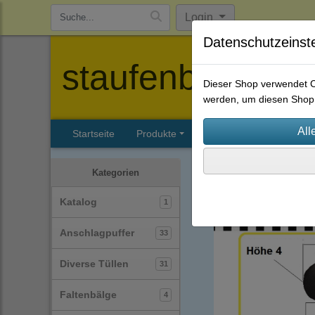
Login
Datenschutzeinst
staufenbiel-berl
Dieser Shop verwendet Co
werden, um diesen Shop 
Startseite
Produkte
Katalog
Firmenhisto
Anschlagpuffer
(33)
Kategorien
Katalog
1
Anschlagpuffer
33
Diverse Tüllen
31
Faltenbälge
4