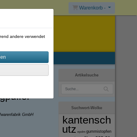
Warenkorb -
ährend andere verwendet
Artikelsuche
puffer
Suchwort-Wolke
ffwarenfabrik GmbH
kantensch
utz
gummistopfen
epdm