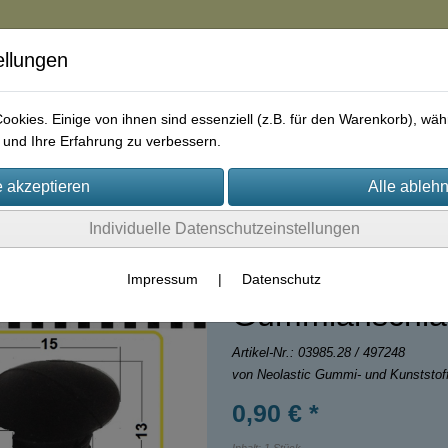
ellungen
in
okies. Einige von ihnen sind essenziell (z.B. für den Warenkorb), w
und Ihre Erfahrung zu verbessern.
rie
AGB
Impressum
Kontakt
Individuelle Datenschutzeinstellungen
Impressum
|
Datenschutz
Gummianschlag
Artikel-Nr.:
03985.28 / 497248
von Neolastic Gummi- und Kunststo
0,90 € *