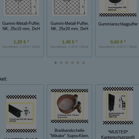
Gummi-Metall-Puffer,
Gummi-Metall-Puffer,
Gummianschlagpuffer
NK, 25x15 mm, DxH
NK, 25x20 mm, DxH
1,25 € *
1,45 € *
0,60 € *
Grundpreis:
1,25 € / Stück
Grundpreis:
1,45 € / Stück
Grundpreis:
0,60 € / Stück
kel:
Breitbandschelle
*MUSTER*
"Mikalor" Supra-Klem,
Kantenschutzprofil