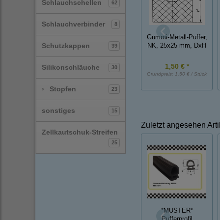
Schlauchschellen
62
Schlauchverbinder
8
Gummi-Metall-Puffer,
Schutzkappen
NK, 25x25 mm, DxH
39
1,50 € *
Silikonschläuche
30
Grundpreis:
1,50 € / Stück
›
Stopfen
23
sonstiges
15
Zuletzt angesehen Arti
Zellkautschuk-Streifen
25
*MUSTER*
Pufferprofil