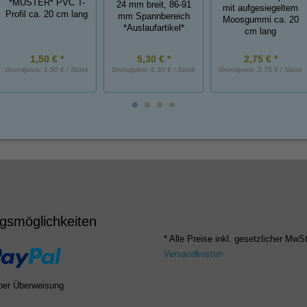
*MUSTER* PVC T-
24 mm breit, 86-91
mit aufgesiegeltem
Profil ca. 20 cm lang
mm Spannbereich
Moosgummi ca. 20
*Auslaufartikel*
cm lang
1,50 € *
5,30 € *
2,75 € *
Grundpreis:
1,50 € / Stück
Grundpreis:
5,30 € / Stück
Grundpreis:
2,75 € / Stück
gsmöglichkeiten
* Alle Preise inkl. gesetzlicher MwSt
Versandkosten
per Überweisung