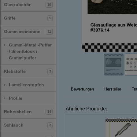
Glaszubehör
10
Griffe
5
Gummimembrane
11
›
Gummi-Metall-Puffer
/ Silentblock /
Gummipuffer
Klebstoffe
3
›
Lamellenstopfen
Bewertungen
Hersteller
Fra
›
Profile
Ähnliche Produkte:
Rohrschellen
14
Schlauch
2