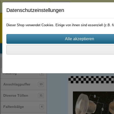
Login
Datenschutzeinstellungen
staufenbiel-berlin
Dieser Shop verwendet Cookies. Einige von ihnen sind essenziell (z.B.
Startseite
Produkte
Katalog
Firmenhistorie
AGB
Glaszubehör
(10)
Kategorien
Katalog
1
Anschlagpuffer
33
Diverse Tüllen
31
Faltenbälge
4