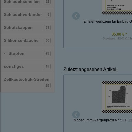
Schlauchschellen
62
Schlauchverbinder
8
Einziehwerkzeug für Einbau G
Schutzkappen
39
35,00 € *
Grundpreis:
35,00 € / S
Silikonschläuche
30
›
Stopfen
23
sonstiges
15
Zuletzt angesehen Artikel:
Zellkautschuk-Streifen
25
Moosgummi-Zargenprofil Nr. 537, 