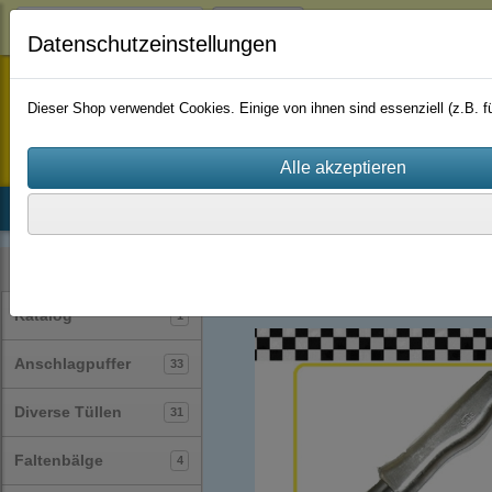
Login
Datenschutzeinstellungen
staufenbiel-berlin
Dieser Shop verwendet Cookies. Einige von ihnen sind essenziell (z.B.
Startseite
Produkte
Katalog
Firmenhistorie
AGB
Profile
Glasklemmprofile
(32)
Kategorien
Katalog
1
Anschlagpuffer
33
Diverse Tüllen
31
Faltenbälge
4