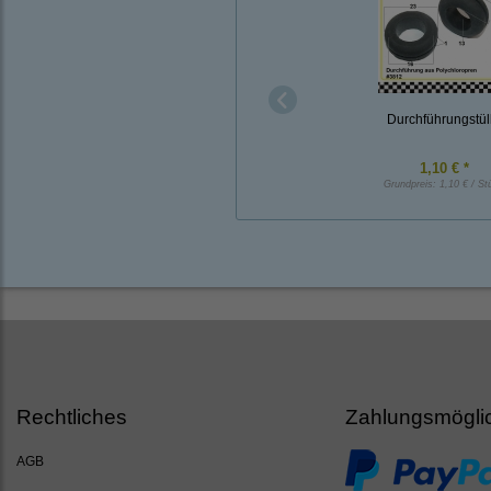
Durchführungstül
1,10 € *
Grundpreis:
1,10 € / St
Rechtliches
Zahlungsmögli
AGB