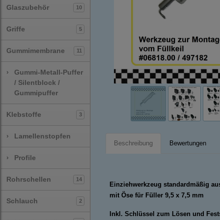
Glaszubehör
10
Griffe
5
Gummimembrane
11
›
Gummi-Metall-Puffer
/ Silentblock /
Gummipuffer
Klebstoffe
3
›
Lamellenstopfen
Beschreibung
Bewertungen
›
Profile
Rohrschellen
14
Einziehwerkzeug standardmäßig aus
mit Öse für Füller 9,5 x 7,5 mm
Schlauch
2
Inkl. Schlüssel zum Lösen und Fes