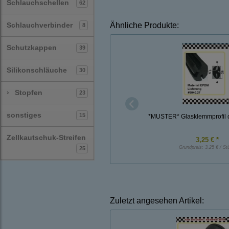
Schlauchschellen
62
Schlauchverbinder
Ähnliche Produkte:
8
Schutzkappen
39
Silikonschläuche
30
›
Stopfen
23
sonstiges
15
*MUSTER* Glasklemmprofil c
Zellkautschuk-Streifen
3,25 € *
Grundpreis:
3,25 € / St
25
Zuletzt angesehen Artikel: