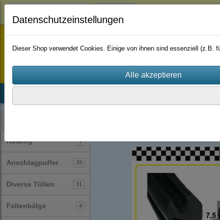
Login
Datenschutzeinstellungen
staufenbiel-berlin
Dieser Shop verwendet Cookies. Einige von ihnen sind essenziell (z.B.
Startseite
Produkte
Katalog
Firmenhistorie
AGB
Profile
Glasklemmprofile
(32)
Kategorien
Katalog
1
Anschlagpuffer
33
Diverse Tüllen
31
Faltenbälge
4