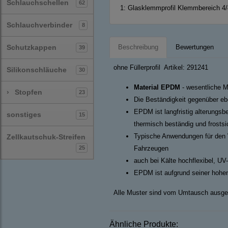
Schlauchschellen
62
1:
Glasklemmprofil Klemmbereich 4
Schlauchverbinder
8
Schutzkappen
Beschreibung
Bewertungen
39
ohne Füllerprofil Artikel: 291241
Silikonschläuche
30
Material EPDM
- wesentliche M
›
Stopfen
23
Die Beständigkeit gegenüber ebe
EPDM ist langfristig alterungsb
sonstiges
15
thermisch beständig und frosts
Typische Anwendungen für den 
Zellkautschuk-Streifen
25
Fahrzeugen
auch bei Kälte hochflexibel, UV
EPDM ist aufgrund seiner hohen
Alle Muster sind vom Umtausch ausge
Ähnliche Produkte: