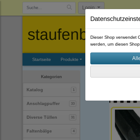
Login
Datenschutzeinst
staufenbiel-berl
Dieser Shop verwendet Co
werden, um diesen Shop 
Startseite
Produkte
Katalog
Firmenhisto
Profile
Glasklemmprofi
Kategorien
Katalog
1
Anschlagpuffer
33
Diverse Tüllen
31
Faltenbälge
4