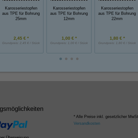
Karosseriestopfen
Karosseriestopfen
Karosseriestopfen
aus TPE für Bohrung
aus TPE für Bohrung
aus TPE für Bohrung
25mm
12mm
22mm
2,45 € *
1,00 € *
1,80 € *
Grundpreis:
2,45 € / Stück
Grundpreis:
1,00 € / Stück
Grundpreis:
1,80 € / Stück
gsmöglichkeiten
* Alle Preise inkl. gesetzlicher MwSt
Versandkosten
per Überweisung