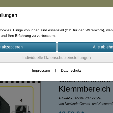
ellungen
in
okies. Einige von ihnen sind essenziell (z.B. für den Warenkorb), w
und Ihre Erfahrung zu verbessern.
rie
AGB
Impressum
Kontakt
Individuelle Datenschutzeinstellungen
le
(32)
Impressum
|
Datenschutz
Glasklemmprofi
Klemmbereich
Artikel-Nr.:
05040.20 / 291216
von Neolastic Gummi- und Kunststo