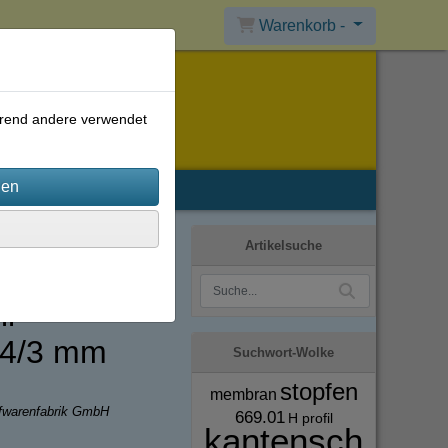
Warenkorb -
ährend andere verwendet
Artikelsuche
l
 4/3 mm
Suchwort-Wolke
stopfen
membran
ffwarenfabrik GmbH
669.01
H profil
kantensch