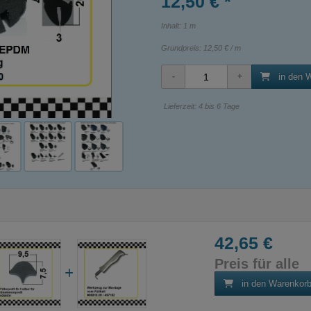
12,50 € *
Inhalt: 1 m
Grundpreis:
12,50 € / m
in den 
Lieferzeit: 4 bis 6 Tage
42,65 €
Preis für alle
in den Warenkor