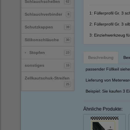
Schlauchschellen
62
1:
Füllerprofil Gr. 3 s
Schlauchverbinder
8
2:
Füllerprofil Gr. 3 s
Schutzkappen
39
3:
Einziehwerkzeug fü
Silikonschläuche
30
›
Stopfen
23
Beschreibung
Bew
sonstiges
15
passender Füllkeil sieh
Zellkautschuk-Streifen
Lieferung von Meterware
25
Beispiel: Sie kaufen 3 E
Ähnliche Produkte: