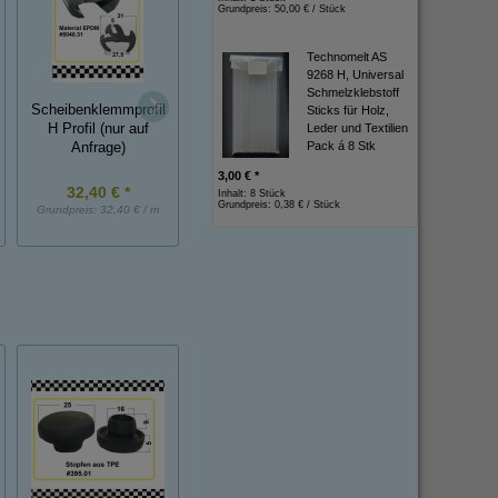
Grundpreis:
50,00 € / Stück
Technomelt AS
9268 H, Universal
Schmelzklebstoff
Scheibenklemmprofil
*MUSTER*
Glasklemmprofil
Sticks für Holz,
Leder und Textilien
H Profil (nur auf
Glasklemmprofil
Klemmbereich 4/
Pack á 8 Stk
Anfrage)
ca.20 cm lang
mm
3,00 € *
32,40 € *
3,25 € *
13,10 € *
Inhalt: 8 Stück
Grundpreis:
0,38 € / Stück
Grundpreis:
32,40 € / m
Grundpreis:
3,25 € / Stück
Grundpreis:
13,10 € /