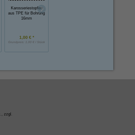
Karosseriestopfen
Karosseriestopfen
Karosseriestopfe
aus TPE für Bohrung
aus TPE für Bohrung
aus TPE für Bohr
16mm
14mm
20mm
1,00 € *
1,00 € *
1,60 € *
Grundpreis:
1,00 € / Stück
Grundpreis:
1,00 € / Stück
Grundpreis:
1,60 € / St
., zzgl.