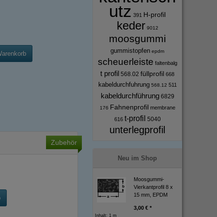
utz
H-profil
391
keder
9012
moosgummi
gummistopfen
epdm
Warenkorb
scheuerleiste
faltenbalg
t profil
füllprofil
568.02
668
kabeldurchfuhrung
511
568.12
kabeldurchführung
6829
Fahnenprofil
membrane
176
t-profil
5040
616
unterlegprofil
Zubehör
Neu im Shop
Moosgummi-
Vierkantprofil 8 x
15 mm, EPDM
b
3,00 € *
Inhalt: 1 m