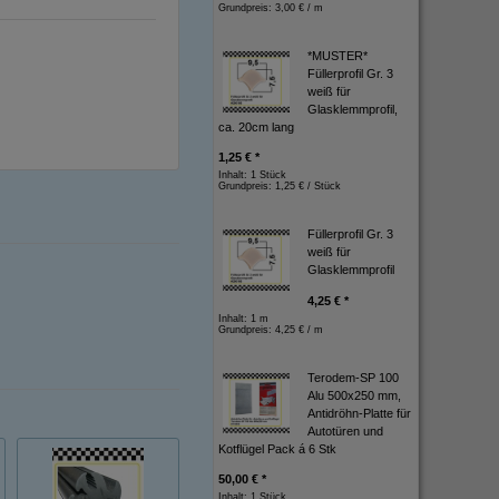
Grundpreis:
3,00 € / m
*MUSTER*
Füllerprofil Gr. 3
weiß für
Glasklemmprofil,
ca. 20cm lang
1,25 € *
Inhalt: 1 Stück
Grundpreis:
1,25 € / Stück
Füllerprofil Gr. 3
weiß für
Glasklemmprofil
4,25 € *
Inhalt: 1 m
Grundpreis:
4,25 € / m
Terodem-SP 100
Alu 500x250 mm,
Antidröhn-Platte für
Autotüren und
Kotflügel Pack á 6 Stk
50,00 € *
Inhalt: 1 Stück