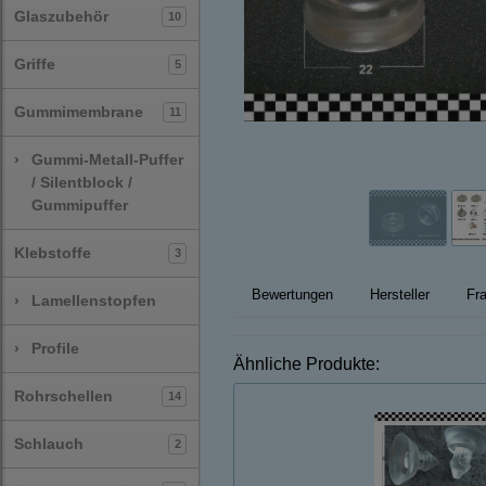
Glaszubehör
10
Griffe
5
Gummimembrane
11
›
Gummi-Metall-Puffer
/ Silentblock /
Gummipuffer
Klebstoffe
3
Bewertungen
Hersteller
Fra
›
Lamellenstopfen
›
Profile
Ähnliche Produkte:
Rohrschellen
14
Schlauch
2