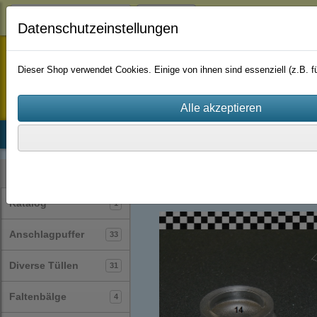
Login
Datenschutzeinstellungen
staufenbiel-berlin
Dieser Shop verwendet Cookies. Einige von ihnen sind essenziell (z.B.
Startseite
Produkte
Katalog
Firmenhistorie
AGB
Glaszubehör
(10)
Kategorien
Katalog
1
Anschlagpuffer
33
Diverse Tüllen
31
Faltenbälge
4