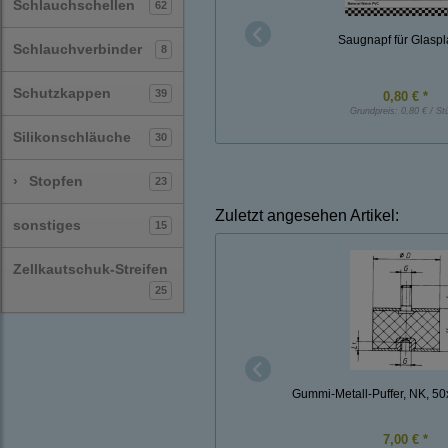
Schlauchschellen
62
Saugnapf für Glaspl
Schlauchverbinder
8
Schutzkappen
39
0,80 € *
Grundpreis:
0,80 € / St
Silikonschläuche
30
›
Stopfen
23
Zuletzt angesehen Artikel:
sonstiges
15
Zellkautschuk-Streifen
25
Gummi-Metall-Puffer, NK, 5
7,00 € *