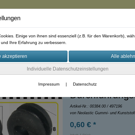
ellungen
in
okies. Einige von ihnen sind essenziell (z.B. für den Warenkorb), w
und Ihre Erfahrung zu verbessern.
rie
AGB
Impressum
Kontakt
Individuelle Datenschutzeinstellungen
Impressum
|
Datenschutz
Durchführungst
Artikel-Nr.:
00384.00 / 497196
von Neolastic Gummi- und Kunststo
0,60 € *