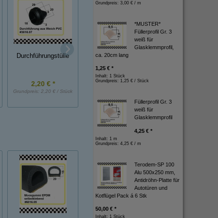
Grundpreis:
3,00 € / m
*MUSTER*
Füllerprofil Gr. 3
weiß für
Glasklemmprofil,
ca. 20cm lang
Durchführungstülle
Durchführungstüll
Durchführungstülle
1,25 € *
Inhalt: 1 Stück
Grundpreis:
1,25 € / Stück
2,20 € *
0,80 € *
2,20 € *
Grundpreis:
2,20 € / Stück
Grundpreis:
0,80 € / Stück
Grundpreis:
2,20 € / St
Füllerprofil Gr. 3
weiß für
Glasklemmprofil
4,25 € *
Inhalt: 1 m
Grundpreis:
4,25 € / m
Terodem-SP 100
Alu 500x250 mm,
Antidröhn-Platte für
Autotüren und
Kotflügel Pack á 6 Stk
50,00 € *
Inhalt: 1 Stück