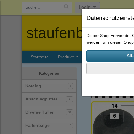
Login
Datenschutzeinst
staufenbiel-berl
Dieser Shop verwendet Co
werden, um diesen Shop 
Startseite
Produkte
Katalog
Firmenhisto
Diverse Tüllen
(31)
Kategorien
Katalog
1
Anschlagpuffer
33
Diverse Tüllen
31
Faltenbälge
4