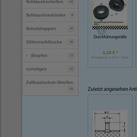
Schlauchschellen
62
Schlauchverbinder
8
Schutzkappen
39
Durchführungstülle
Silikonschläuche
30
1,10 € *
›
Stopfen
23
Grundpreis:
1,10 € / Stück
sonstiges
15
Zellkautschuk-Streifen
Zuletzt angesehen Arti
25