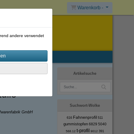
Warenkorb -
ährend andere verwendet
Artikelsuche
ülle
Suchwort-Wolke
ffwarenfabrik GmbH
Fahnenprofil
616
511
gummistopfen
6829
5040
t-profil
391
568.12
9012