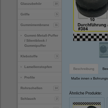
Glaszubehör
10
Griffe
5
Gummimembrane
11
›
Gummi-Metall-Puffer
/ Silentblock /
Gummipuffer
Klebstoffe
3
›
Lamellenstopfen
Beschreibung
Bew
›
Profile
Maße innen x Bohrungsd
Rohrschellen
14
Ähnliche Produkte:
Schlauch
2