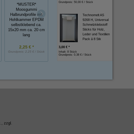
Grundpreis:
50,00 € / Stück
*MUSTER*
Zellkautschuk-
Moosgummi
Streifen (Moosgummi
Halbrundprofile mit
Technomelt AS
Gummi-Metall-Puff
ohne Haut) 5x30 mm,
Hohlkammer EPDM
9268 H, Universal
NK, 25x15 mm, D
EPDM, eins.
Schmelzklebstoff
selbstklebend ca.
selbstklebend
Sticks für Holz,
15x20 mm ca. 20 cm
Leder und Textilien
lang
Pack á 8 Stk
2,25 € *
19,16 € *
1,45 € *
3,00 € *
Grundpreis:
2,25 € / Stück
Grundpreis:
1,92 € / m
Grundpreis:
1,45 € / St
Inhalt: 8 Stück
Grundpreis:
0,38 € / Stück
., zzgl.