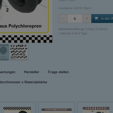
Inhalt: 1 Stück
Grundpreis:
0,60 € / Stück
in den 
Mindestbestellmenge: 6 Stück (6 Stück)
Lieferzeit: 4 bis 6 Tage
ertungen
Hersteller
Frage stellen
urchmesser x Materialstärke