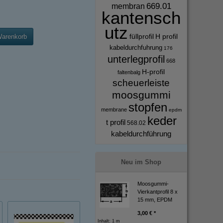
669.01
membran
kantensch
utz
füllprofil
H profil
Warenkorb
kabeldurchfuhrung
176
unterlegprofil
668
H-profil
faltenbalg
scheuerleiste
moosgummi
stopfen
membrane
epdm
keder
t profil
568.02
kabeldurchführung
Neu im Shop
Moosgummi-
Vierkantprofil 8 x
15 mm, EPDM
3,00 € *
Inhalt: 1 m