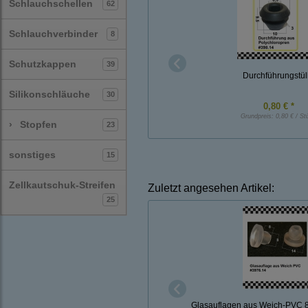
Schlauchschellen
62
Schlauchverbinder
8
Schutzkappen
39
Durchführungstül
Silikonschläuche
30
0,80 € *
Grundpreis:
0,80 € / St
›
Stopfen
23
sonstiges
15
Zellkautschuk-Streifen
Zuletzt angesehen Artikel:
25
Glasauflagen aus Weich-PVC 8