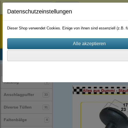
Login
Datenschutzeinstellungen
staufenbiel-berlin
Dieser Shop verwendet Cookies. Einige von ihnen sind essenziell (z.B.
Startseite
Produkte
Katalog
Firmenhistorie
AGB
Diverse Tüllen
(31)
Kategorien
Katalog
1
Anschlagpuffer
33
Diverse Tüllen
31
Faltenbälge
4