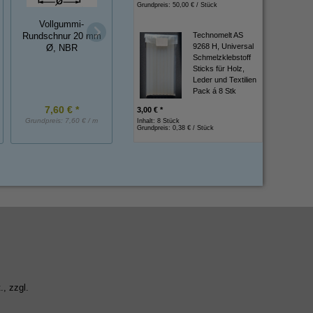
Grundpreis:
50,00 € / Stück
*MUSTER*
Zellkautschuk-
Moosgummi
Vollgummi-
Streifen (Moosgu
Halbrundprofile mit
Technomelt AS
Rundschnur 20 mm
ohne Haut) 5x30 
Hohlkammer EPDM
9268 H, Universal
Ø, NBR
EPDM, eins.
Schmelzklebstoff
selbstklebend ca.
selbstklebend
Sticks für Holz,
15x20 mm ca. 20 cm
Leder und Textilien
lang
Pack á 8 Stk
7,60 € *
2,25 € *
19,16 € *
3,00 € *
Grundpreis:
7,60 € / m
Grundpreis:
2,25 € / Stück
Grundpreis:
1,92 € / 
Inhalt: 8 Stück
Grundpreis:
0,38 € / Stück
., zzgl.