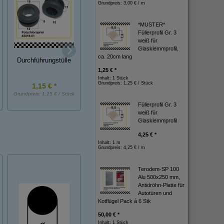
Grundpreis:
3,00 € / m
*MUSTER*
Füllerprofil Gr. 3
weiß für
Glasklemmprofil,
ca. 20cm lang
Durchführungstülle
Durchführungstülle
Durchführungstüll
1,25 € *
Inhalt: 1 Stück
Grundpreis:
1,25 € / Stück
1,15 € *
3,55 € *
1,20 € *
Grundpreis:
1,15 € / Stück
Grundpreis:
3,55 € / Stück
Grundpreis:
1,20 € / St
Füllerprofil Gr. 3
weiß für
Glasklemmprofil
4,25 € *
Inhalt: 1 m
Grundpreis:
4,25 € / m
Terodem-SP 100
Alu 500x250 mm,
Antidröhn-Platte für
Autotüren und
Kotflügel Pack á 6 Stk
50,00 € *
Inhalt: 1 Stück