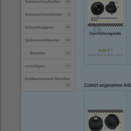
Schlauchschellen
62
Schlauchverbinder
8
Schutzkappen
39
Durchführungstülle
Silikonschläuche
30
4,20 € *
›
Stopfen
23
Grundpreis:
4,20 € / Stück
sonstiges
15
Zellkautschuk-Streifen
Zuletzt angesehen Arti
25