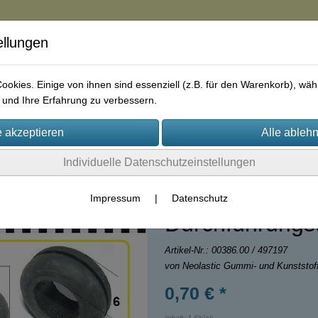
ellungen
in
okies. Einige von ihnen sind essenziell (z.B. für den Warenkorb), w
und Ihre Erfahrung zu verbessern.
rie
AGB
Impressum
Kontakt
Individuelle Datenschutzeinstellungen
Impressum
|
Datenschutz
Durchführungst
Artikel-Nr.:
00386.00 / 497197
von Neolastic Gummi- und Kunststo
0,70 € *