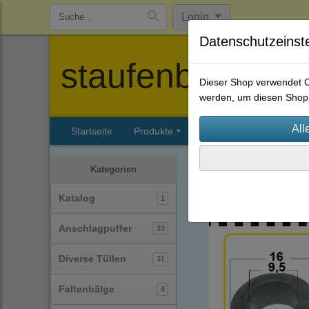
Login
Datenschutzeinst
staufenbiel-berl
Dieser Shop verwendet Co
werden, um diesen Shop 
Startseite
Produkte
Katalog
Firmenhisto
Diverse Tüllen
(31)
Kategorien
Katalog
1
Anschlagpuffer
33
Diverse Tüllen
31
Faltenbälge
4