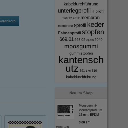
kabeldurchführung
unterlegprofil
H profil
membran
568.12
9012
Warenkorb
keder
t-profil
membrane
stopfen
Fahnenprofil
669.01
568.02
5040
epdm
moosgummi
gummistopfen
kantensch
utz
391
616
176
kabeldurchfuhrung
Neu im Shop
Moosgummi-
Vierkantprofil 8 x
15 mm, EPDM
3,00 € *
Inhalt: 1 m