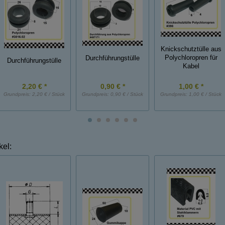
Knickschutztülle aus
Polychloropren für
Durchführungstülle
Durchführungstülle
Kabel
2,20 € *
0,90 € *
1,00 € *
Grundpreis:
2,20 € / Stück
Grundpreis:
0,90 € / Stück
Grundpreis:
1,00 € / Stück
kel: