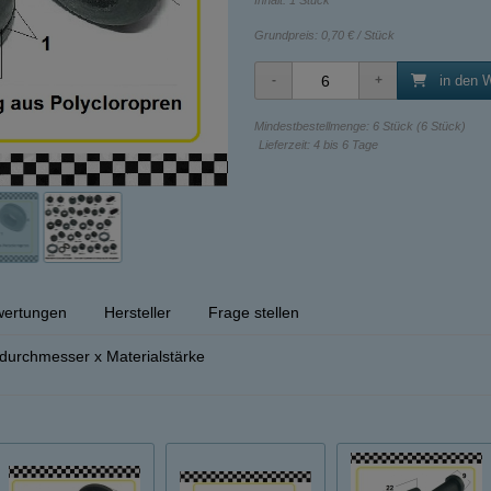
Inhalt: 1 Stück
Grundpreis:
0,70 € / Stück
in den 
Mindestbestellmenge: 6 Stück (6 Stück)
Lieferzeit: 4 bis 6 Tage
ertungen
Hersteller
Frage stellen
urchmesser x Materialstärke