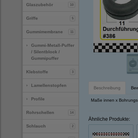
Glaszubehör
10
Griffe
5
Gummimembrane
11
›
Gummi-Metall-Puffer
/ Silentblock /
Gummipuffer
Klebstoffe
3
›
Lamellenstopfen
Beschreibung
Bew
›
Profile
Maße innen x Bohrungsd
Rohrschellen
14
Ähnliche Produkte:
Schlauch
2