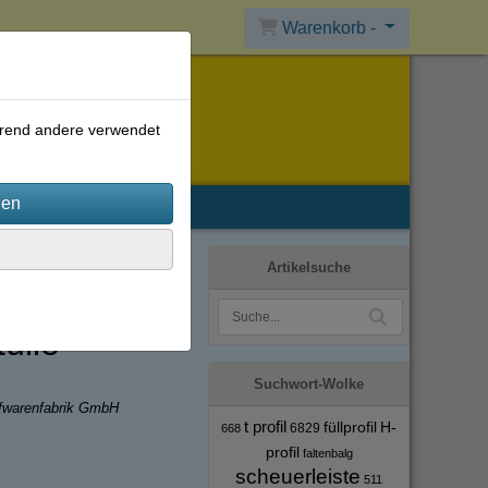
Warenkorb -
ährend andere verwendet
Artikelsuche
ülle
Suchwort-Wolke
ffwarenfabrik GmbH
t profil
füllprofil
H-
6829
668
profil
faltenbalg
scheuerleiste
511